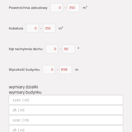
Powierzchnia zabudowy:
-
m²
Kubatura:
-
m²
Kąt nachylenia dachu:
-
°
Wysokość budynku:
-
m
wymiary działki
wymiary budynku