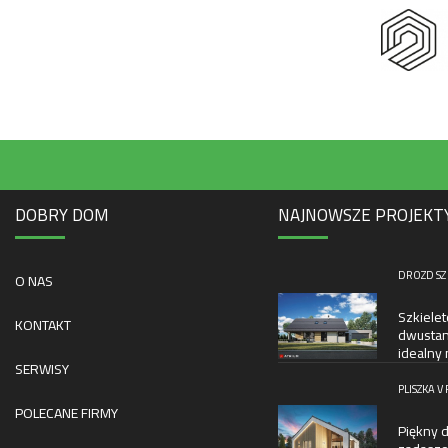
DOBRY DOM
NAJNOWSZE PROJEKT
DROZD SZ
O NAS
Szkiele
KONTAKT
dwustan
idealny 
SERWISY
PLISZKA V 
POLECANE FIRMY
Piękny 