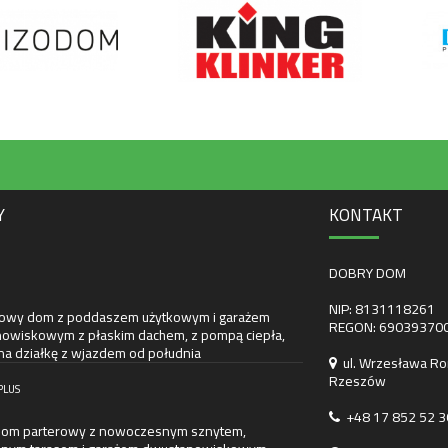
Y
KONTAKT
DOBRY DOM
NIP: 8131118261
towy dom z poddaszem użytkowym i garażem
REGON: 69039370
owiskowym z płaskim dachem, z pompą ciepła,
na działkę z wjazdem od południa
ul. Wrzesława Ro
Rzeszów
PLUS
+48 17 852 52 3
dom parterowy z nowoczesnym sznytem,