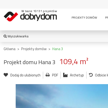
W bazie 10131 projektów
PROJEKTY DOMÓW
P
Wyszukiwarka
WYSZUKIWARKA
Główna
>
Projekty domów
>
Hana 3
109,4 m²
Projekt domu Hana 3
TYPY BUDYNKU:
Dodaj do ulubionych
PDF
Archetyp
Odbicie 
jednorodzinny
altana
bud. socja
dom z czę
dwurodzinny
garaż
usługową
garaż z częścią
wielomieszkaniowy
mieszkalną
usługowe
letniskowy
stajnia
wiata
pensjonaty,
bud.
garażowo
zajazdy i inne
gospodarczy
magazyn