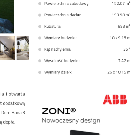
Powierzchnia zabudowy:
152.07 m²
Powierzchnia dachu:
193.98 m²
Kubatura:
893 m³
Wymiary budynku:
18 x 9.15 m
Kąt nachylenia:
35°
Wysokość budynku:
7.42 m
Wymiary działki:
26 x 18.15 m
ia i otwarta
est dodatkową
u. Dom Hana 3
 ciepła.