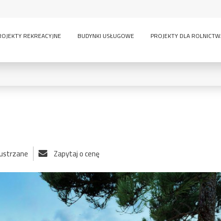
ROJEKTY REKREACYJNE
BUDYNKI USŁUGOWE
PROJEKTY DLA ROLNICTW
0
KONDYGNACJE:
lustrzane
Zapytaj o cenę
lny
inwentarskie
parterowy
pi
ścią
sauna
wielokondygnacyjny
GARAŻE:
bez garażu
1-
-
owe