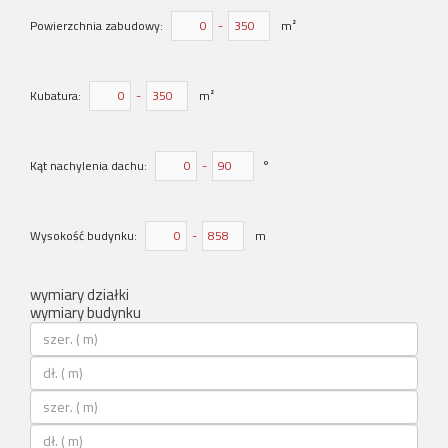
Powierzchnia zabudowy:
-
m²
Kubatura:
-
m²
Kąt nachylenia dachu:
-
°
Wysokość budynku:
-
m
wymiary działki
wymiary budynku