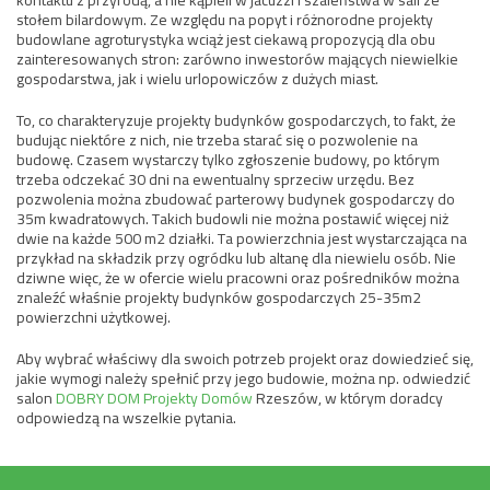
kontaktu z przyrodą, a nie kąpieli w jacuzzi i szaleństwa w sali ze
stołem bilardowym. Ze względu na popyt i różnorodne projekty
budowlane agroturystyka wciąż jest ciekawą propozycją dla obu
zainteresowanych stron: zarówno inwestorów mających niewielkie
gospodarstwa, jak i wielu urlopowiczów z dużych miast.
To, co charakteryzuje projekty budynków gospodarczych, to fakt, że
budując niektóre z nich, nie trzeba starać się o pozwolenie na
budowę. Czasem wystarczy tylko zgłoszenie budowy, po którym
trzeba odczekać 30 dni na ewentualny sprzeciw urzędu. Bez
pozwolenia można zbudować parterowy budynek gospodarczy do
35m kwadratowych. Takich budowli nie można postawić więcej niż
dwie na każde 500 m2 działki. Ta powierzchnia jest wystarczająca na
przykład na składzik przy ogródku lub altanę dla niewielu osób. Nie
dziwne więc, że w ofercie wielu pracowni oraz pośredników można
znaleźć właśnie projekty budynków gospodarczych 25-35m2
powierzchni użytkowej.
Aby wybrać właściwy dla swoich potrzeb projekt oraz dowiedzieć się,
jakie wymogi należy spełnić przy jego budowie, można np. odwiedzić
salon
DOBRY DOM Projekty Domów
Rzeszów, w którym doradcy
odpowiedzą na wszelkie pytania.