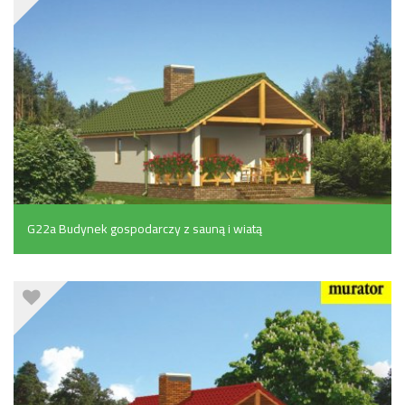
G22a Budynek gospodarczy z sauną i wiatą
rekreacyjną (podpiwniczony) (69.3 m²)