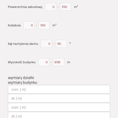
Powierzchnia zabudowy:
-
m²
Kubatura:
-
m²
Kąt nachylenia dachu:
-
°
Wysokość budynku:
-
m
wymiary działki
wymiary budynku