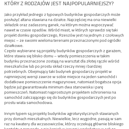
KTÓRY Z RODZAJÓW JEST NAJPOPULARNIEJSZY?
Jako przykład jednego z typowych budynków gospodarczych może
posłużyć altana stawiana na działce. Najczęściej ma ona niewielki
składzik oraz zadaszony ganek, na którym można wypoczywać
nawet w czasie opadów. Wśród miast, w których sprawdzi się taki
projekt domku gospodarczego, Rzeszów jest na jednym z czołowych
miejsc – ze swoimi wieloma terenami przeznaczonymi pod ogródki
działkowe.
Często wybierane są projekty budynków gospodarczych z garażem,
które stawia się blisko domu – wtedy pomieszczenia w takim
budynku przeznaczone zostają na warsztat dla złotej rączki wśród
mieszkańców lub po prostu skład rzeczy mniej i bardziej
potrzebnych. Obejmujący taki budynek gospodarczy projekt w
najmniejszej wersji zawrze w sobie miejsce na jeden samochód i
dodatkowe pomieszczenie magazynowe, natomiast bogatsza opcja
będzie już gwarantowała minimum dwa stanowiska i parę
pomieszczeń. Natomiast najprostszym projektem schronienia na
samochód zaliczającego się do budynków gospodarczych jest po
prostu wiata samochodowa.
Innym typem są projekty budynków agroturystycznych stawianych
przy domach mieszkalnych. Niewielkie, lecz wygodne, pasują w sam
raz na kwatery dla wczasowiczów, którzy oczekują głównie bliskiego