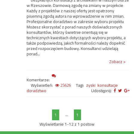
bezpłatnych konsultacji z architektem w naszym biurze
w Rzeszowie. Darmową zgodę na zmiany w projekcie
Każdy z projektów z naszej oferty jest opatrzony
pisemną zgodą autora na wprowadzenie w nim zmian.
Profesjonalne doradztwo w zakresie wyboru projektu
Możesz skorzystać z porad naszych doświadczonych
konsultantów, którzy świetnie orientują się w
technicznych kwestiach dotyczących wyboru projektu, a
także podpowiedzą, jakich formalności należy dopełnić
przed rozpoczęciem budowy. Konsultanci udzielają
porad...
Zobacz >
Komentarze:
Wyświetleń:
Tagi:
zyski
konsultacje
25626
doradztwo
Udostępnij:
...
1
1
Wyświetlanie 1-12 z 1 postow