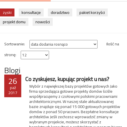
zyski
konsultacje
doradztwo
pakiet korzyści
projekt domu
nowości
Sortowanie:
Ilość na
stronę:
Blogi
26
Co zyskujesz, kupując projekt u nas?
Wybór z największej bazy projektów gotowych Jako
paź
firma sprzedająca gotowe projekty domów ściśle
2017
współpracujemy z czołowymi polskimi pracowniami
architektonicznymi. W naszej stale aktualizowanej
bazie znajduje się ponad 15 000 gotowych projektów
domów z ponad 50 pracowni. Bezpłatne konsultacje
architektów Jeśli zechcesz wprowadzić zmiany w
wybranym projekcie, możesz skorzystać z