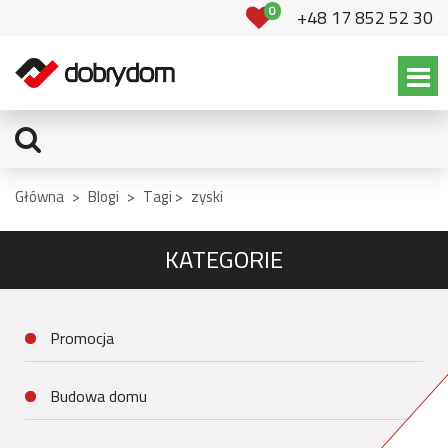
0
+48 17 852 52 30
Główna
>
Blogi
>
Tagi >
zyski
KATEGORIE
Promocja
Budowa domu