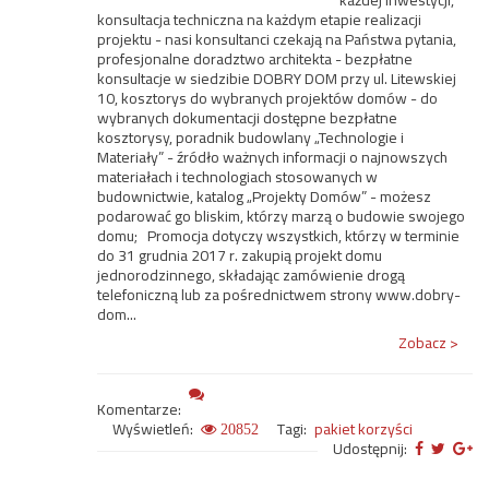
każdej inwestycji,
konsultacja techniczna na każdym etapie realizacji
projektu - nasi konsultanci czekają na Państwa pytania,
profesjonalne doradztwo architekta - bezpłatne
konsultacje w siedzibie DOBRY DOM przy ul. Litewskiej
10, kosztorys do wybranych projektów domów - do
wybranych dokumentacji dostępne bezpłatne
kosztorysy, poradnik budowlany „Technologie i
Materiały” - źródło ważnych informacji o najnowszych
materiałach i technologiach stosowanych w
budownictwie, katalog „Projekty Domów” - możesz
podarować go bliskim, którzy marzą o budowie swojego
domu; Promocja dotyczy wszystkich, którzy w terminie
do 31 grudnia 2017 r. zakupią projekt domu
jednorodzinnego, składając zamówienie drogą
telefoniczną lub za pośrednictwem strony www.dobry-
dom...
Zobacz >
Komentarze:
Wyświetleń:
Tagi:
pakiet korzyści
20852
Udostępnij: