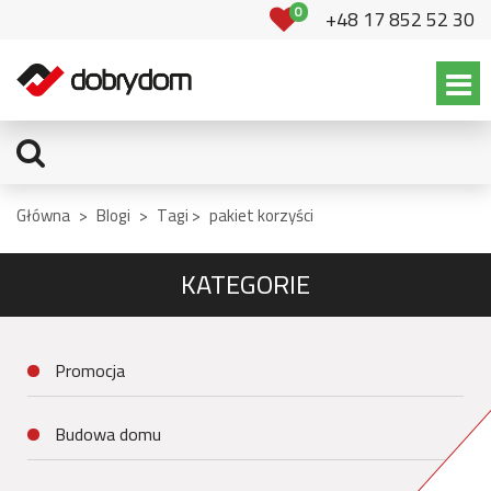
0
+48 17 852 52 30
Główna
>
Blogi
>
Tagi >
pakiet korzyści
KATEGORIE
Promocja
Budowa domu