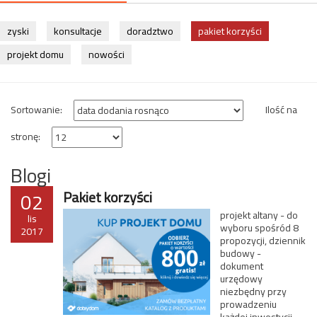
zyski
konsultacje
doradztwo
pakiet korzyści
projekt domu
nowości
Sortowanie:
Ilość na
stronę:
Blogi
02
Pakiet korzyści
projekt altany - do
lis
wyboru spośród 8
2017
propozycji, dziennik
budowy -
dokument
urzędowy
niezbędny przy
prowadzeniu