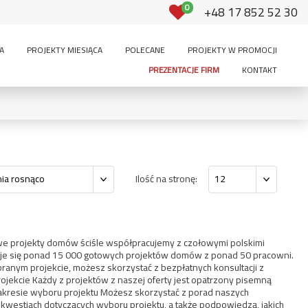
0
+48 17 852 52 30
A
PROJEKTY MIESIĄCA
POLECANE
PROJEKTY W PROMOCJI
PREZENTACJE FIRM
KONTAKT
Powierzchnia użytkowa:
-
m²
350
Ilość na stronę:
ia rosnąco
12
PODDASZE:
ętrowy
brak
użytkowe
do adaptacji
we projekty domów ściśle współpracujemy z czołowymi polskimi
jduje się ponad 15 000 gotowych projektów domów z ponad 50 pracowni.
ranym projekcie, możesz skorzystać z bezpłatnych konsultacji z
ekcie Każdy z projektów z naszej oferty jest opatrzony pisemną
3 stanowiska i
stanowiskowy
2-stanowiskowy
kresie wyboru projektu Możesz skorzystać z porad naszych
więcej
 kwestiach dotyczących wyboru projektu, a także podpowiedzą, jakich