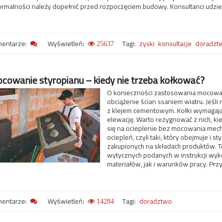
ormalności należy dopełnić przed rozpoczęciem budowy. Konsultanci udziel
Szukaj
entarze:
Wyświetleń:
Tagi:
zyski
konsultacje
doradzt
25637
cowanie styropianu – kiedy nie trzeba kołkować?
O konieczności zastosowania mocowan
obciążenie ścian ssaniem wiatru. Jeśli
z klejem cementowym. Kołki wymagają
elewację. Warto rezygnować z nich, ki
się na ocieplenie bez mocowania mec
ociepleń, czyli taki, który obejmuje i 
zakupionych na składach produktów. To
wytycznych podanych w instrukcji wy
materiałów, jak i warunków pracy. Prz
entarze:
Wyświetleń:
Tagi:
doradztwo
14284