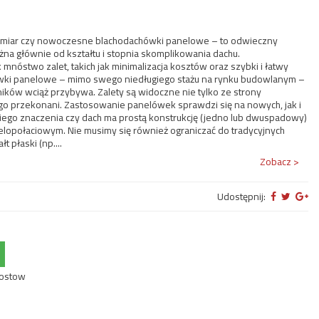
wymiar czy nowoczesne blachodachówki panelowe – to odwieczny
żna głównie od kształtu i stopnia skomplikowania dachu.
nóstwo zalet, takich jak minimalizacja kosztów oraz szybki i łatwy
ówki panelowe – mimo swego niedługiego stażu na rynku budowlanym –
ików wciąż przybywa. Zalety są widoczne nie tylko ze strony
ego przekonani. Zastosowanie panelówek sprawdzi się na nowych, jak i
ego znaczenia czy dach ma prostą konstrukcję (jedno lub dwuspadowy)
elopołaciowym. Nie musimy się również ograniczać do tradycyjnych
 płaski (np....
Zobacz >
Udostępnij:
postow