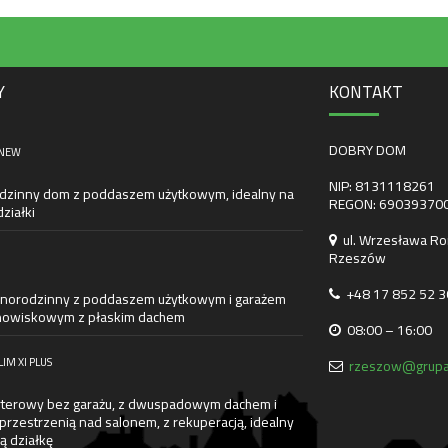
Y
KONTAKT
DOBRY DOM
 NEW
NIP: 8131118261
dzinny dom z poddaszem użytkowym, idealny na
REGON: 69039370
ziałki
ul. Wrzesława Ro
Rzeszów
+48 17 852 52 3
norodzinny z poddaszem użytkowym i garażem
owiskowym z płaskim dachem
08:00 – 16:00
LIM XI PLUS
rzeszow@grupa
terowy bez garażu, z dwuspadowym dachem i
przestrzenią nad salonem, z rekuperacją, idealny
ą działkę