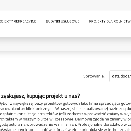
ROJEKTY REKREACYJNE
BUDYNKI USŁUGOWE
PROJEKTY DLA ROLNICTW
0
Sortowanie:
data dodan
KONDYGNACJE:
 zyskujesz, kupując projekt u nas?
lny
inwentarskie
parterowy
pi
ścią
sauna
wielokondygnacyjny
ybór z największej bazy projektów gotowych Jako firma sprzedająca goto
GARAŻE:
racowniami architektonicznymi. W naszej stale aktualizowanej bazie zna
ezpłatne konsultacje architektów Jeśli zechcesz wprowadzić zmiany w wyb
rchitektem w naszym biurze w Rzeszowie. Darmową zgodę na zmiany w proj
bez garażu
1-
-
godą autora na wprowadzenie w nim zmian. Profesjonalne doradztwo w za
owe
oświadczonych konsultantów, którzy świetnie orientują się w technicznych