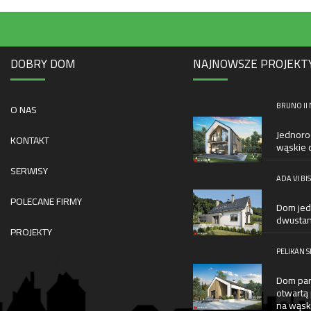
DOBRY DOM
NAJNOWSZE PROJEKT
BRUNO II
O NAS
Jednoro
KONTAKT
wąskie d
SERWISY
ADA VI BIS
POLECANE FIRMY
Dom jed
dwustan
PROJEKTY
PELIKAN S
Dom par
otwartą 
na wąsk