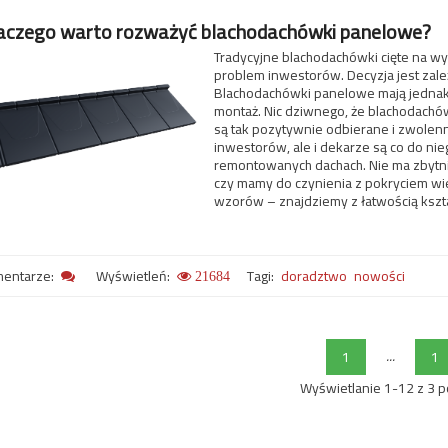
aczego warto rozważyć blachodachówki panelowe?
Tradycyjne blachodachówki cięte na 
problem inwestorów. Decyzja jest zale
Blachodachówki panelowe mają jednak m
montaż. Nic dziwnego, że blachodach
są tak pozytywnie odbierane i zwolenn
inwestorów, ale i dekarze są co do ni
remontowanych dachach. Nie ma zbytni
czy mamy do czynienia z pokryciem wi
wzorów – znajdziemy z łatwością kształt
entarze:
Wyświetleń:
Tagi:
doradztwo
nowości
21684
...
1
1
Wyświetlanie 1-12 z 3 