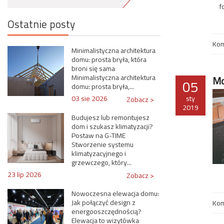
f
Ostatnie posty
Kom
Minimalistyczna architektura
domu: prosta bryła, która
broni się sama
Minimalistyczna architektura
Mo
05
domu: prosta bryła,...
03 sie 2026
sty
Zobacz >
2019
Budujesz lub remontujesz
dom i szukasz klimatyzacji?
Postaw na G-TIME
Stworzenie systemu
klimatyzacyjnego i
grzewczego, który...
23 lip 2026
Zobacz >
Nowoczesna elewacja domu:
Jak połączyć design z
Kom
energooszczędnością?
Elewacja to wizytówka