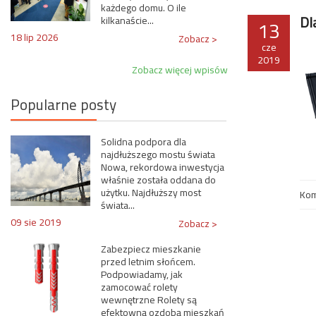
każdego domu. O ile
Dl
kilkanaście...
13
18 lip 2026
Zobacz >
cze
2019
Zobacz więcej wpisów
Popularne posty
Solidna podpora dla
najdłuższego mostu świata
Nowa, rekordowa inwestycja
właśnie została oddana do
użytku. Najdłuższy most
Kom
świata...
09 sie 2019
Zobacz >
Zabezpiecz mieszkanie
przed letnim słońcem.
Podpowiadamy, jak
zamocować rolety
wewnętrzne Rolety są
efektowną ozdobą mieszkań