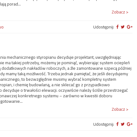
ają porad...
Wyszukiwanie zaawansowane
Zobacz >
wo
Udostępnij:
ia mechanicznego styropianu decyduje projektant, uwzględniając
 nie ma takiej potrzeby, możemy je pominąć, wybierając system ociepleń
 dodatkowych nakładów roboczych, a źle zamontowane szpecą później
edy mamy taką możliwość. Trzeba jednak pamiętać, że jeśli decydujemy
hanicznego, to bezwzględnie musimy wybrać kompletny system
styropian, i chemię budowlaną, a nie sklecać go z przypadkowo
 decyduje o trwałości elewacji. oczywiście należy ściśle przestrzegać
konawczej konkretnego systemu – zarówno w kwestii doboru
ygotowanie...
Zobacz >
Udostępnij: