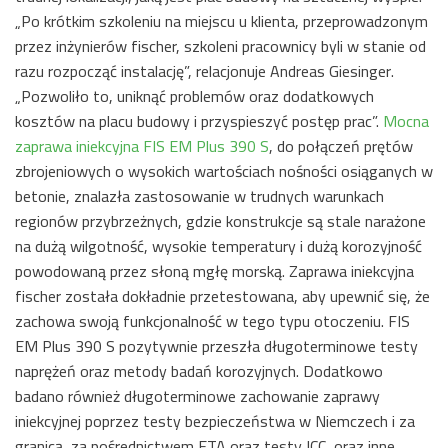
„Po krótkim szkoleniu na miejscu u klienta, przeprowadzonym
przez inżynierów fischer, szkoleni pracownicy byli w stanie od
razu rozpocząć instalację”, relacjonuje Andreas Giesinger.
„Pozwoliło to, uniknąć problemów oraz dodatkowych
kosztów na placu budowy i przyspieszyć postęp prac”.
Mocna
zaprawa iniekcyjna FIS EM Plus 390 S
, do połączeń prętów
zbrojeniowych o wysokich wartościach nośności osiąganych w
betonie, znalazła zastosowanie w trudnych warunkach
regionów przybrzeżnych, gdzie konstrukcje są stale narażone
na dużą wilgotność, wysokie temperatury i dużą korozyjność
powodowaną przez słoną mgłę morską. Zaprawa iniekcyjna
fischer została dokładnie przetestowana, aby upewnić się, że
zachowa swoją funkcjonalność w tego typu otoczeniu. FIS
EM Plus 390 S pozytywnie przeszła długoterminowe testy
naprężeń oraz metody badań korozyjnych. Dodatkowo
badano również długoterminowe zachowanie zaprawy
iniekcyjnej poprzez testy bezpieczeństwa w Niemczech i za
granicą, za pośrednictwem ETA oraz testy ICC, oraz inne