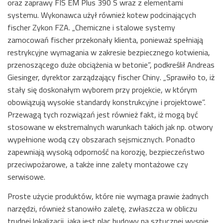
oraz zaprawy FIS EM Plus 390 S wraz z elementami
systemu. Wykonawca użył również kotew podcinających
fischer Zykon FZA. „Chemiczne i stalowe systemy
zamocowań fischer przekonały klienta, ponieważ spełniają
restrykcyjne wymagania w zakresie bezpiecznego kotwienia,
przenoszącego duże obciążenia w betonie”, podkreślił Andreas
Giesinger, dyrektor zarządzający fischer Chiny. „Sprawiło to, iż
stały się doskonałym wyborem przy projekcie, w którym
obowiązują wysokie standardy konstrukcyjne i projektowe”.
Przewagą tych rozwiązań jest również fakt, iż mogą być
stosowane w ekstremalnych warunkach takich jak np. otwory
wypełnione wodą czy obszarach sejsmicznych. Ponadto
zapewniają wysoką odporność na korozję, bezpieczeństwo
przeciwpożarowe, a także inne zalety montażowe czy
serwisowe.
Proste użycie produktów, które nie wymaga prawie żadnych
narzędzi, również stanowiło zaletę, zwłaszcza w obliczu
trudnej lokalizacji, jaką jest plac budowy na sztucznej wyspie.