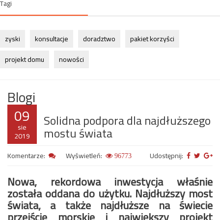
Tagi
zyski
konsultacje
doradztwo
pakiet korzyści
projekt domu
nowości
Blogi
09
Solidna podpora dla najdłuższego
sie
mostu świata
2019
Komentarze:
Wyświetleń:
Udostępnij:
96773
Nowa, rekordowa inwestycja właśnie
została oddana do użytku. Najdłuższy most
świata, a także najdłuższe na świecie
przejście morskie i największy projekt