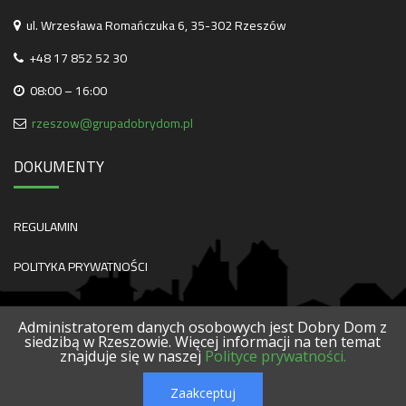
ul. Wrzesława Romańczuka 6, 35-302 Rzeszów
+48 17 852 52 30
08:00 – 16:00
rzeszow@grupadobrydom.pl
DOKUMENTY
REGULAMIN
POLITYKA PRYWATNOŚCI
Administratorem danych osobowych jest Dobry Dom z
siedzibą w Rzeszowie. Więcej informacji na ten temat
znajduje się w naszej
Polityce prywatności.
O NAS
KONTAKT
SERWISY
POLECANE FIRMY
PROJEKTY
Zaakceptuj