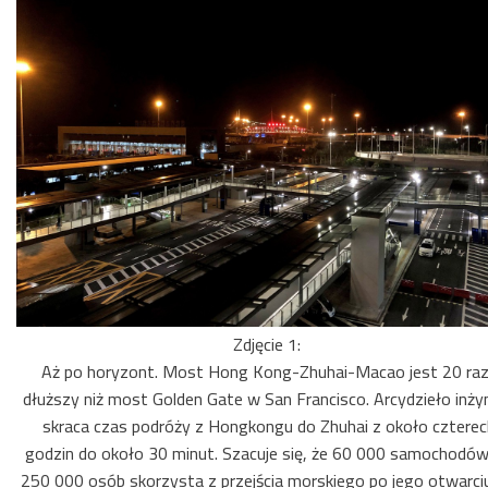
Zdjęcie 1:
Aż po horyzont. Most Hong Kong-Zhuhai-Macao jest 20 ra
dłuższy niż most Golden Gate w San Francisco. Arcydzieło inżyni
skraca czas podróży z Hongkongu do Zhuhai z około czterec
godzin do około 30 minut. Szacuje się, że 60 000 samochodów
250 000 osób skorzysta z przejścia morskiego po jego otwarciu