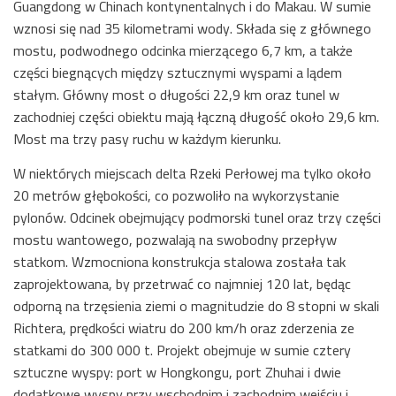
Guangdong w Chinach kontynentalnych i do Makau. W sumie
wznosi się nad 35 kilometrami wody. Składa się z głównego
mostu, podwodnego odcinka mierzącego 6,7 km, a także
części biegnących między sztucznymi wyspami a lądem
stałym. Główny most o długości 22,9 km oraz tunel w
zachodniej części obiektu mają łączną długość około 29,6 km.
Most ma trzy pasy ruchu w każdym kierunku.
W niektórych miejscach delta Rzeki Perłowej ma tylko około
20 metrów głębokości, co pozwoliło na wykorzystanie
pylonów. Odcinek obejmujący podmorski tunel oraz trzy części
mostu wantowego, pozwalają na swobodny przepływ
statkom. Wzmocniona konstrukcja stalowa została tak
zaprojektowana, by przetrwać co najmniej 120 lat, będąc
odporną na trzęsienia ziemi o magnitudzie do 8 stopni w skali
Richtera, prędkości wiatru do 200 km/h oraz zderzenia ze
statkami do 300 000 t. Projekt obejmuje w sumie cztery
sztuczne wyspy: port w Hongkongu, port Zhuhai i dwie
dodatkowe wyspy przy wschodnim i zachodnim wejściu i