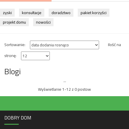
zyski
konsultacje
doradztwo
pakiet korzyści
projekt domu
nowości
Sortowanie:
Ilość na
stronę:
Blogi
...
Wyświetlanie 1-12 z 0 postow
DOBRY DOM