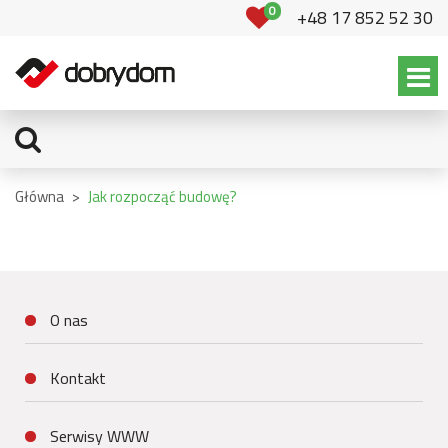
0
+48 17 852 52 30
Główna
>
Jak rozpocząć budowę?
O nas
Kontakt
Serwisy WWW