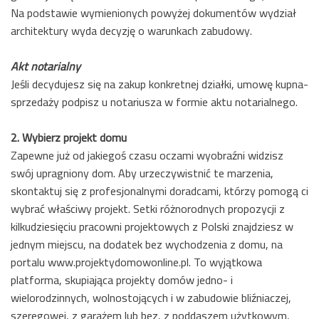
Na podstawie wymienionych powyżej dokumentów wydział
architektury wyda decyzję o warunkach zabudowy.
Akt notarialny
Jeśli decydujesz się na zakup konkretnej działki, umowę kupna-
sprzedaży podpisz u notariusza w formie aktu notarialnego.
2. Wybierz projekt domu
Zapewne już od jakiegoś czasu oczami wyobraźni widzisz
swój upragniony dom. Aby urzeczywistnić te marzenia,
skontaktuj się z profesjonalnymi doradcami, którzy pomogą ci
wybrać właściwy projekt. Setki różnorodnych propozycji z
kilkudziesięciu pracowni projektowych z Polski znajdziesz w
jednym miejscu, na dodatek bez wychodzenia z domu, na
portalu www.projektydomowonline.pl. To wyjątkowa
platforma, skupiająca projekty domów jedno- i
wielorodzinnych, wolnostojących i w zabudowie bliźniaczej,
szeregowej, z garażem lub bez, z poddaszem użytkowym,