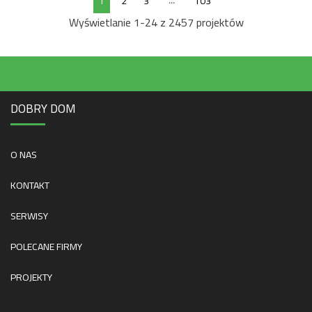
...
1
2
3
103
Wyświetlanie 1-24 z 2457 projektów
DOBRY DOM
O NAS
KONTAKT
SERWISY
POLECANE FIRMY
PROJEKTY