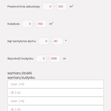
Powierzchnia zabudowy:
-
m²
Kubatura:
-
m²
Kąt nachylenia dachu:
-
°
Wysokość budynku:
-
m
wymiary działki
wymiary budynku