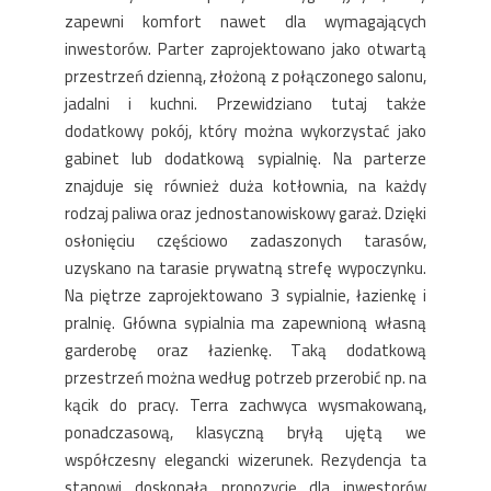
zapewni komfort nawet dla wymagających
inwestorów. Parter zaprojektowano jako otwartą
przestrzeń dzienną, złożoną z połączonego salonu,
jadalni i kuchni. Przewidziano tutaj także
dodatkowy pokój, który można wykorzystać jako
gabinet lub dodatkową sypialnię. Na parterze
znajduje się również duża kotłownia, na każdy
rodzaj paliwa oraz jednostanowiskowy garaż. Dzięki
osłonięciu częściowo zadaszonych tarasów,
uzyskano na tarasie prywatną strefę wypoczynku.
Na piętrze zaprojektowano 3 sypialnie, łazienkę i
pralnię. Główna sypialnia ma zapewnioną własną
garderobę oraz łazienkę. Taką dodatkową
przestrzeń można według potrzeb przerobić np. na
kącik do pracy. Terra zachwyca wysmakowaną,
ponadczasową, klasyczną bryłą ujętą we
współczesny elegancki wizerunek. Rezydencja ta
stanowi doskonałą propozycję dla inwestorów