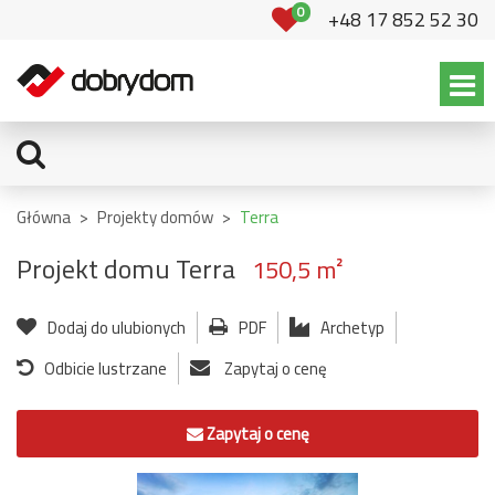
0
+48 17 852 52 30
Główna
>
Projekty domów
>
Terra
Projekt domu Terra
150,5 m²
Dodaj do ulubionych
PDF
Archetyp
Odbicie lustrzane
Zapytaj o cenę
Zapytaj o cenę