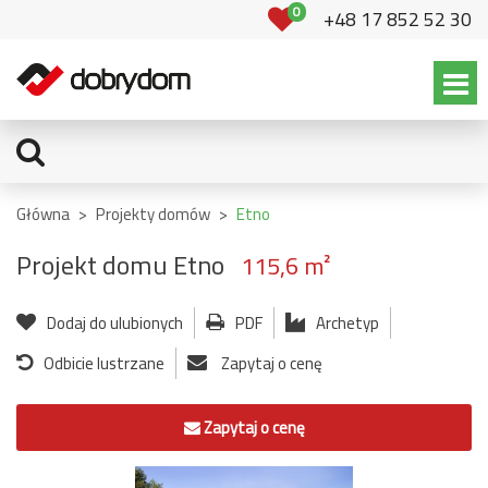
0
+48 17 852 52 30
Główna
>
Projekty domów
>
Etno
Projekt domu Etno
115,6 m²
Dodaj do ulubionych
PDF
Archetyp
Odbicie lustrzane
Zapytaj o cenę
Zapytaj o cenę