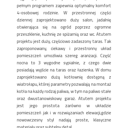
pełnym programem zapewnia optymalny komfort
4-osobowej rodzinie. W przestronnej części
dziennej zaprojektowano duży salon, jadalnię
otwierająca się na ogród poprzez ogromne
przeszklenie, kuchnię ze spiżarnią oraz wc. Atutem
projektu jest duży, częściowo zadaszony taras. Tak
zaproponowany, ciekawy i przestronny układ
pomieszczeń umożliwia szereg aranżacji. Część
nocna to 3 wygodne sypialnie, z czego dwie
posiadają wyjście na taras oraz łazienka. W domu
zaprojektowano dużą kotłownię dostępną z
wiatrołapu, której parametry pozwalają na montaż
kotła na każdy rodzaj paliwa, w tym na paliwo stałe
oraz dwustanowiskowy garaż. Atutem projektu
jest jego prostota zarówno w układzie
pomieszczeń jak i w rozwiązaniach elewacji,gdzie
nowowczesny styl nadają proste, klasyczne
materiały oraz subtelny detal.