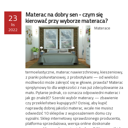
Materac na dobry sen - czym się
23
kierować przy wyborze materaca?
lis
Materace
2022
termoelastyczne, materac nawierzchniowy, kieszeniowy,
z pianki poliuretanowej, z probiotykami — od wielości
możliwości może zakręcić się w głowie, prawda? Materac
sprężynowy to dla większości z nas już zdecydowanie za
mało. Pytanie jednak, co oznacza odpowiedni materac i
jak go znaleźć? Szeroki wybór materacy — zbawienie
czy przekleństwo kupujących? Dzisiaj, aby kupić
naprawdę dobrej jakości materac, wcale nie musisz
odwiedzić 10 sklepów z wyposażeniem domu czy
sypialni. Sklep internetowy sprawdzonego producenta,
platforma sprzedażowa, wersja online doskonale