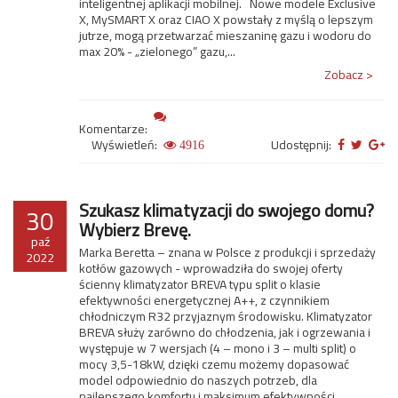
inteligentnej aplikacji mobilnej. Nowe modele Exclusive
X, MySMART X oraz CIAO X powstały z myślą o lepszym
jutrze, mogą przetwarzać mieszaninę gazu i wodoru do
max 20% - „zielonego” gazu,...
Zobacz >
Komentarze:
Wyświetleń:
Udostępnij:
4916
Szukasz klimatyzacji do swojego domu?
30
Wybierz Brevę.
paź
Marka Beretta – znana w Polsce z produkcji i sprzedaży
2022
kotłów gazowych - wprowadziła do swojej oferty
ścienny klimatyzator BREVA typu split o klasie
efektywności energetycznej A++, z czynnikiem
chłodniczym R32 przyjaznym środowisku. Klimatyzator
BREVA służy zarówno do chłodzenia, jak i ogrzewania i
występuje w 7 wersjach (4 – mono i 3 – multi split) o
mocy 3,5-18kW, dzięki czemu możemy dopasować
model odpowiednio do naszych potrzeb, dla
najlepszego komfortu i maksimum efektywności.