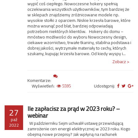
wypić coś ciepłego. Nowoczesne hokery spełnią
oczekiwania wszystkich użytkowników, tym bardziej że
w sklepach znajdziemy zróżnicowane modele np.
wysokie stołki z oparciem. Niskie krzesła barowe, które
można wsunąć pod blat, bardziej odpowiadają
potrzebom niektórych klientów. Hokery do domu –
mnóstwo możliwości do wyboru Nowoczesny design,
ciekawe wzornictwo, trwałe tkaniny, stabilna podstawa i
dobrej jakości, wytrzymałe materiały to cechy, których
szukamy, kupując krzesła barowe. Od kiedy wyspy i...
Zobacz >
Komentarze:
Wyświetleń:
Udostępnij:
5595
Ile zapłacisz za prąd w 2023 roku? –
27
webinar
paź
W październiku Sejm uchwalił ustawę przewidującą
2022
zamrożenie cen energii elektrycznej w 2023 roku. Kogo
obejmą nowe przepisy? Jak wpłyną na rachunek