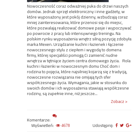
Nowoczesność coraz odważniej puka do drzwi naszych
domów. Jednak sprzęt elektroniczny i inne gadżety, w
które wyposażony jest pokój dzienny, wzbudzają coraz
mniej zainteresowania, które przenosi się do miejsc,
które pozwalają realizować domowe pasje i wypoczywać
po powrocie z pracy lub intensywnego treningu. Na
polskim rynku wyposażenia wnętrz silną pozycję zdobyła
marka Mexen. Urządzanie kuchni i łazienek i łączenie
nowoczesnego stylu z ciepłem i wygodą to domena
firmy, której specjaliści pomogą Ci zamienić nudne
wnętrza w tętniące życiem centra domowego życia. Rola
kuchni i łazienki w nowoczesnym domu Choć dom i
rodzina to pojęcia, które najsilniej kojarzą się z tradycją,
nowoczesne rozwiązania nie omijają tych sfer
współczesnego życia. Wymagania, jakie w stosunku do
swoich domów i ich wyposażenia stawiają współczesne
rodziny, są zupełnie inne, niż jeszcze...
Zobacz >
Komentarze:
Wyświetleń:
Udostępnij:
4678