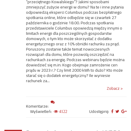
“przeciętnego Kowalskiego”? Jakimi sposobami
zmniejszyć zużycie energii w domu? Na te i inne pytania
odpowiedzą eksperci Columbus podczas bezpłatnego
spotkania online, które odbędzie się w czwartek 27
października o godzinie 18.00. Podczas spotkania
przedstawiciele Columbus opowiedzą między innymi o
limitach energii dla poszczególnych gospodarstw
domowych, o tym kto może skorzystać z dodatku
energetycznego oraz z 10% obniżki rachunku za prąd.
Poruszony zostanie także temat nowoczesnych
rozwiązań dla domu, które pozwolą oszczędzić na
rachunkach za energię. Podczas webinaru będzie można
dowiedzieć się m.in: Kogo obejmuje zamrożenie cen
prądu w 2023 r.? Czy limit 2000 kWh to dużo? Kto może
starać się o dodatek energetyczny? Ile wyniesie
rachunek za...
Zobacz >
Komentarze:
Wyświetleń:
Udostępnij:
4122