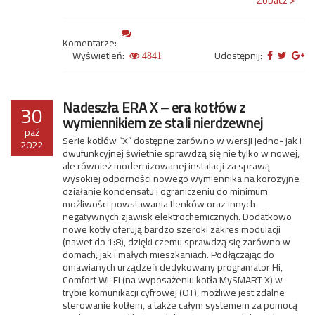
Zobacz >
Komentarze:
Wyświetleń:
Udostępnij:
4841
Nadeszła ERA X – era kotłów z
30
wymiennikiem ze stali nierdzewnej
paź
Serie kotłów “X” dostępne zarówno w wersji jedno- jak i
2022
dwufunkcyjnej świetnie sprawdzą się nie tylko w nowej,
ale również modernizowanej instalacji za sprawą
wysokiej odporności nowego wymiennika na korozyjne
działanie kondensatu i ograniczeniu do minimum
możliwości powstawania tlenków oraz innych
negatywnych zjawisk elektrochemicznych. Dodatkowo
nowe kotły oferują bardzo szeroki zakres modulacji
(nawet do 1:8), dzięki czemu sprawdzą się zarówno w
domach, jak i małych mieszkaniach. Podłączając do
omawianych urządzeń dedykowany programator Hi,
Comfort Wi-Fi (na wyposażeniu kotła MySMART X) w
trybie komunikacji cyfrowej (OT), możliwe jest zdalne
sterowanie kotłem, a także całym systemem za pomocą