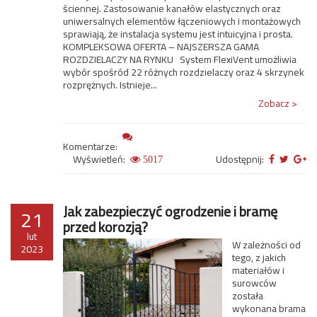
ściennej. Zastosowanie kanałów elastycznych oraz
uniwersalnych elementów łączeniowych i montażowych
sprawiają, że instalacja systemu jest intuicyjna i prosta.
KOMPLEKSOWA OFERTA – NAJSZERSZA GAMA
ROZDZIELACZY NA RYNKU System FlexiVent umożliwia
wybór spośród 22 różnych rozdzielaczy oraz 4 skrzynek
rozprężnych. Istnieje...
Zobacz >
Komentarze:
Wyświetleń:
Udostępnij:
5017
Jak zabezpieczyć ogrodzenie i bramę
21
przed korozją?
lut
W zależności od
2023
tego, z jakich
materiałów i
surowców
została
wykonana brama