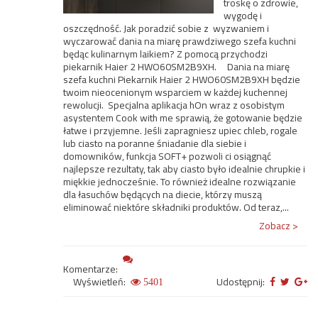
troskę o zdrowie,
wygodę i
oszczędność. Jak poradzić sobie z wyzwaniem i
wyczarować dania na miarę prawdziwego szefa kuchni
będąc kulinarnym laikiem? Z pomocą przychodzi
piekarnik Haier 2 HWO60SM2B9XH. Dania na miarę
szefa kuchni Piekarnik Haier 2 HWO60SM2B9XH będzie
twoim nieocenionym wsparciem w każdej kuchennej
rewolucji. Specjalna aplikacja hOn wraz z osobistym
asystentem Cook with me sprawią, że gotowanie będzie
łatwe i przyjemne. Jeśli zapragniesz upiec chleb, rogale
lub ciasto na poranne śniadanie dla siebie i
domowników, funkcja SOFT+ pozwoli ci osiągnąć
najlepsze rezultaty, tak aby ciasto było idealnie chrupkie i
miękkie jednocześnie. To również idealne rozwiązanie
dla łasuchów będących na diecie, którzy muszą
eliminować niektóre składniki produktów. Od teraz,...
Zobacz >
Komentarze:
Wyświetleń:
Udostępnij:
5401