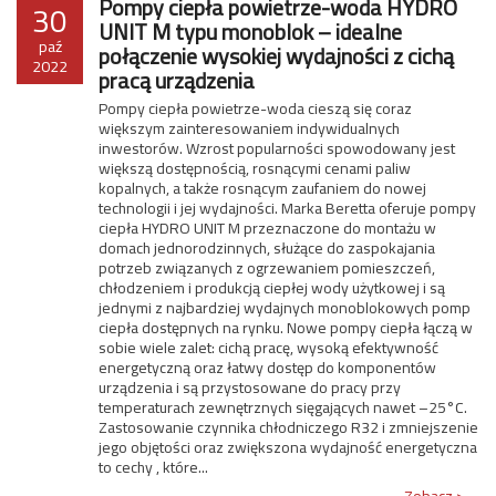
Pompy ciepła powietrze-woda HYDRO
30
UNIT M typu monoblok – idealne
paź
połączenie wysokiej wydajności z cichą
2022
pracą urządzenia
Pompy ciepła powietrze-woda cieszą się coraz
większym zainteresowaniem indywidualnych
inwestorów. Wzrost popularności spowodowany jest
większą dostępnością, rosnącymi cenami paliw
kopalnych, a także rosnącym zaufaniem do nowej
technologii i jej wydajności. Marka Beretta oferuje pompy
ciepła HYDRO UNIT M przeznaczone do montażu w
domach jednorodzinnych, służące do zaspokajania
potrzeb związanych z ogrzewaniem pomieszczeń,
chłodzeniem i produkcją ciepłej wody użytkowej i są
jednymi z najbardziej wydajnych monoblokowych pomp
ciepła dostępnych na rynku. Nowe pompy ciepła łączą w
sobie wiele zalet: cichą pracę, wysoką efektywność
energetyczną oraz łatwy dostęp do komponentów
urządzenia i są przystosowane do pracy przy
temperaturach zewnętrznych sięgających nawet –25°C.
Zastosowanie czynnika chłodniczego R32 i zmniejszenie
jego objętości oraz zwiększona wydajność energetyczna
to cechy , które...