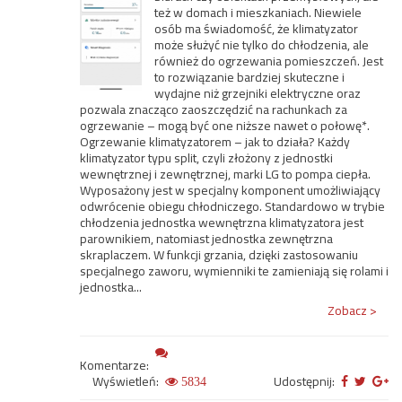
też w domach i mieszkaniach. Niewiele
osób ma świadomość, że klimatyzator
może służyć nie tylko do chłodzenia, ale
również do ogrzewania pomieszczeń. Jest
to rozwiązanie bardziej skuteczne i
wydajne niż grzejniki elektryczne oraz
pozwala znacząco zaoszczędzić na rachunkach za
ogrzewanie – mogą być one niższe nawet o połowę*.
Ogrzewanie klimatyzatorem – jak to działa? Każdy
klimatyzator typu split, czyli złożony z jednostki
wewnętrznej i zewnętrznej, marki LG to pompa ciepła.
Wyposażony jest w specjalny komponent umożliwiający
odwrócenie obiegu chłodniczego. Standardowo w trybie
chłodzenia jednostka wewnętrzna klimatyzatora jest
parownikiem, natomiast jednostka zewnętrzna
skraplaczem. W funkcji grzania, dzięki zastosowaniu
specjalnego zaworu, wymienniki te zamieniają się rolami i
jednostka...
Zobacz >
Komentarze:
Wyświetleń:
Udostępnij:
5834