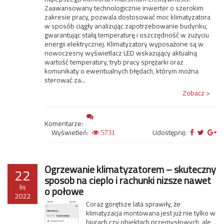
Zaawansowany technologicznie inwerter o szerokim
zakresie pracy, pozwala dostosować moc klimatyzatora
w sposób ciągły analizując zapotrzebowanie budynku,
gwarantując stałą temperaturę i oszczędność w zużyciu
energii elektrycznej. Klimatyzatory wyposażone są w
nowoczesny wyświetlacz LED wskazujący aktualną
wartość temperatury, tryb pracy sprężarki oraz
komunikaty o ewentualnych błędach, którym można
sterować za...
Zobacz >
Komentarze:
Wyświetleń:
Udostępnij:
5731
Ogrzewanie klimatyzatorem – skuteczny
22
sposob na cieplo i rachunki nizsze nawet
lis
o połowe
2022
Coraz gorętsze lata sprawiły, że
klimatyzacja montowana jest już nie tylko w
biurach czy obiektach przemysłowych, ale