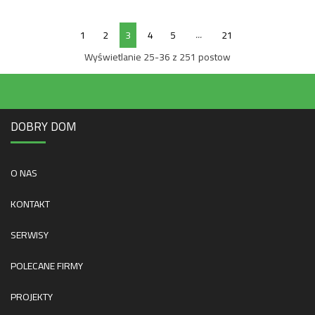
...
1
2
3
4
5
21
Wyświetlanie 25-36 z 251 postow
DOBRY DOM
O NAS
KONTAKT
SERWISY
POLECANE FIRMY
PROJEKTY