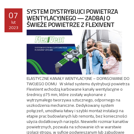
SYSTEM DYSTRYBUJCI POWIETRZA
07
WENTYLACYJNEGO — ZADBAJ O
lut
ŚWIEŻE POWIETRZE Z FLEXIVENT
2023
ELASTYCZNE KANAŁY WENTYLACYJNE – DOPASOWANE DO
TWOJEGO DOMU W skład systemu dystrybucji powietrza
FlexiVent wchodzą karbowane kanały wentylacyjne o
średnicy ø75 mm, które zostały wykonane z
wytrzymałego tworzywa sztucznego, odpornego na
uszkodzenia mechaniczne. Dedykowany system
połączeń, umożliwia łatwy i szybki montaż instalacji na
etapie prac budowlanych lub remontu, bez konieczności
użycia dodatkowych narzędzi. Niewielki rozmiar kanałów
powietrznych, pozwala na schowanie ich w warstwie
izolacji stropu, w suficie podwieszanym lub zabudowie