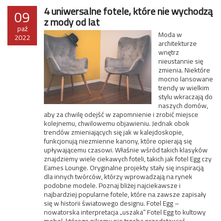
4 uniwersalne fotele, które nie wychodzą
09
z mody od lat
paź
Moda w
2022
architekturze
wnętrz
nieustannie się
zmienia. Niektóre
mocno lansowane
trendy w wielkim
stylu wkraczają do
naszych domów,
aby za chwilę odejść w zapomnienie i zrobić miejsce
kolejnemu, chwilowemu objawieniu. Jednak obok
trendów zmieniających się jak w kalejdoskopie,
funkcjonują niezmienne kanony, które opierają się
upływającemu czasowi. Właśnie wśród takich klasyków
znajdziemy wiele ciekawych foteli, takich jak fotel Egg czy
Eames Lounge. Oryginalne projekty stały się inspiracją
dla innych twórców, którzy wprowadzają na rynek
podobne modele. Poznaj bliżej najciekawsze i
najbardziej popularne fotele, które na zawsze zapisały
się w historii światowego designu. Fotel Egg –
nowatorska interpretacja „uszaka” Fotel Egg to kultowy