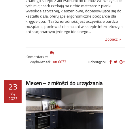
znanego sklepu z akcesoriami do domu? We wszystkich
tych miejscach czekają na ciebie materace z pianki
wysokoelastycznej, kieszeniowe, dopasowujące się do
kształtu ciała, oferujące ergonomiczne podparcie dla
kręgosłupa... Ta różnorodność jest oczywiście bardzo
pożądana, ponieważ nie ma ani w sklepie internetowym
ani stacjonarnym jednego idealnego...
Zobacz >
Komentarze:
Wyświetleń:
Udostępnij:
6672
Mexen – z miłości do urządzania
23
sty
2023