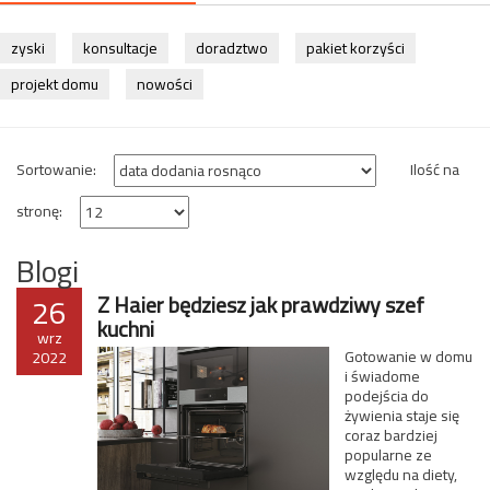
zyski
konsultacje
doradztwo
pakiet korzyści
projekt domu
nowości
Sortowanie:
Ilość na
stronę:
Blogi
26
Z Haier będziesz jak prawdziwy szef
kuchni
wrz
Gotowanie w domu
2022
i świadome
podejścia do
żywienia staje się
coraz bardziej
popularne ze
względu na diety,