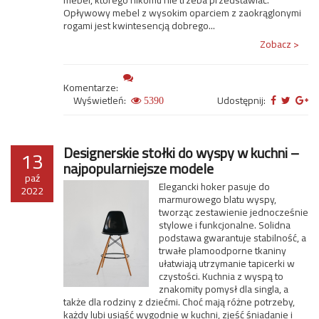
mebel, którego nikomu nie trzeba przedstawiać.
Opływowy mebel z wysokim oparciem z zaokrąglonymi
rogami jest kwintesencją dobrego...
Zobacz >
Komentarze:
Wyświetleń:
Udostępnij:
5390
Designerskie stołki do wyspy w kuchni –
13
najpopularniejsze modele
paź
Elegancki hoker pasuje do
2022
marmurowego blatu wyspy,
tworząc zestawienie jednocześnie
stylowe i funkcjonalne. Solidna
podstawa gwarantuje stabilność, a
trwałe plamoodporne tkaniny
ułatwiają utrzymanie tapicerki w
czystości. Kuchnia z wyspą to
znakomity pomysł dla singla, a
także dla rodziny z dziećmi. Choć mają różne potrzeby,
każdy lubi usiąść wygodnie w kuchni, zjeść śniadanie i