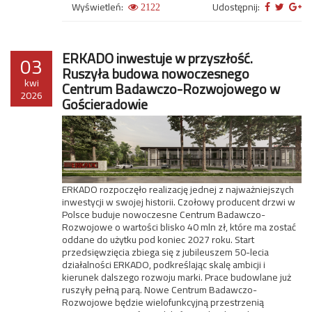
Wyświetleń:
Udostępnij:
2122
ERKADO inwestuje w przyszłość.
03
Ruszyła budowa nowoczesnego
kwi
Centrum Badawczo-Rozwojowego w
2026
Gościeradowie
ERKADO rozpoczęło realizację jednej z najważniejszych
inwestycji w swojej historii. Czołowy producent drzwi w
Polsce buduje nowoczesne Centrum Badawczo-
Rozwojowe o wartości blisko 40 mln zł, które ma zostać
oddane do użytku pod koniec 2027 roku. Start
przedsięwzięcia zbiega się z jubileuszem 50-lecia
działalności ERKADO, podkreślając skalę ambicji i
kierunek dalszego rozwoju marki. Prace budowlane już
ruszyły pełną parą. Nowe Centrum Badawczo-
Rozwojowe będzie wielofunkcyjną przestrzenią