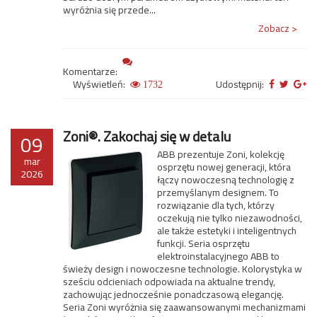
wyróżnia się przede...
Zobacz >
Komentarze:
Wyświetleń:
Udostępnij:
1732
Zoni®. Zakochaj się w detalu
09
ABB prezentuje Zoni, kolekcję
mar
osprzętu nowej generacji, która
2026
łączy nowoczesną technologię z
przemyślanym designem. To
rozwiązanie dla tych, którzy
oczekują nie tylko niezawodności,
ale także estetyki i inteligentnych
funkcji. Seria osprzętu
elektroinstalacyjnego ABB to
świeży design i nowoczesne technologie. Kolorystyka w
sześciu odcieniach odpowiada na aktualne trendy,
zachowując jednocześnie ponadczasową elegancję.
Seria Zoni wyróżnia się zaawansowanymi mechanizmami