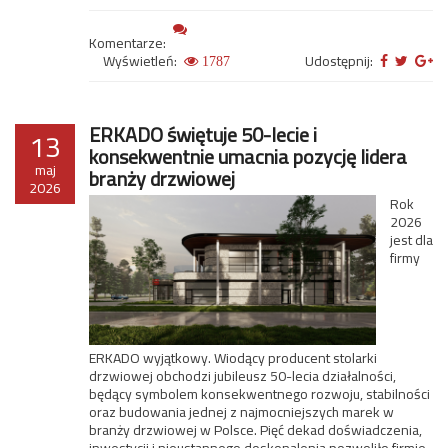
Komentarze:
Wyświetleń:
Udostępnij:
1787
ERKADO świętuje 50-lecie i
13
konsekwentnie umacnia pozycję lidera
maj
branży drzwiowej
2026
Rok
2026
jest dla
firmy
ERKADO wyjątkowy. Wiodący producent stolarki
drzwiowej obchodzi jubileusz 50-lecia działalności,
będący symbolem konsekwentnego rozwoju, stabilności
oraz budowania jednej z najmocniejszych marek w
branży drzwiowej w Polsce. Pięć dekad doświadczenia,
inwestycji i nieustannego doskonalenia pozwoliło firmie