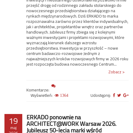
przejść drogę od rodzinnego zakładu stolarskiego do
nowoczesnego przedsiębiorstwa działającego na
rynkach międzynarodowych. Dziś ERKADO to marka
rozpoznawalna zarówno przez klientów indywidualnych,
jak i architektów, projektantów wnętrz oraz partnerów
handlowych. Jubileusz firmy zbiega się z kolejnymi
ważnymi inwestycjami i projektami rozwojowymi, które
wyznaczają kierunek dalszego wzrostu
przedsiębiorstwa. Inwestycja w przyszłość – nowe
centrum badawczo-rozwojowe Jednym z
najważniejszych kroków rozwojowych firmy w 2026 roku
jest rozpoczęta budowa nowoczesnego Centrum...
Zobacz >
Komentarze:
Wyświetleń:
Udostępnij:
1364
ERKADO ponownie na
19
ARCHITECT@WORK Warsaw 2026.
maj
Jubileusz 50-lecia marki wśród
2026