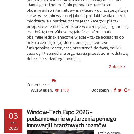
ułatwiają codzienne funkcjonowanie. Marka Kite -
oficjalny sklep internetowy mykite.eu - od lat specjalizuje
się w tworzeniu wysokiej jakości produktów dla dzieci i
młodzieży. Najbardziej znana jest z kategorii plecaki
ortopedyczne dla dzieci, które wyróżniają się ergonomią,
trwałością i certyfikowaną jakością. Oferta marki
obejmuje jednak znacznie więcej – także akcesoria do
pokoju dziecięcego, które pomagają stworzyć
funkcjonalną i estetyczną przestrzeń do życia, nauki i
zabawy. Przemyślana organizacja przestrzeni Podstawą
dobrze urządzonego pokoju...
Zobacz >
Komentarze:
Wyświetleń:
Udostępnij:
1470
Window-Tech Expo 2026 -
03
podsumowanie wydarzenia pełnego
cze
innowacji i branżowych rozmów
2026
Ptak Warsaw