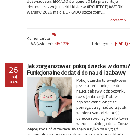
doświadczeń. ERKADO świętuje 50 lat i prezentuje
kierunek rozwoju marki Udział w ARCHITECT@WORK
Warsaw 2026 ma dla ERKADO szczególny...
Zobacz >
Komentarze:
Wyświetleń:
Udostępnij:
1226
Jak zorganizować pokój dziecka w domu?
26
Funkcjonalne dodatki do nauki i zabawy
maj
Pokój dziecka to wyjątkowa
2026
przestrzeń – miejsce do
nauki, zabawy, odpoczynku i
rozwijania pasji. Dobrze
zaplanowane wnętrze
pomaga utrzymać porządek,
wspiera samodzielność
dziecka i tworzy komfortowe
warunki każdego dnia. Coraz
więcej rodziców zwraca uwagę nie tylko na wygląd
pokoju, ale również na praktyczne rozwiązania, które