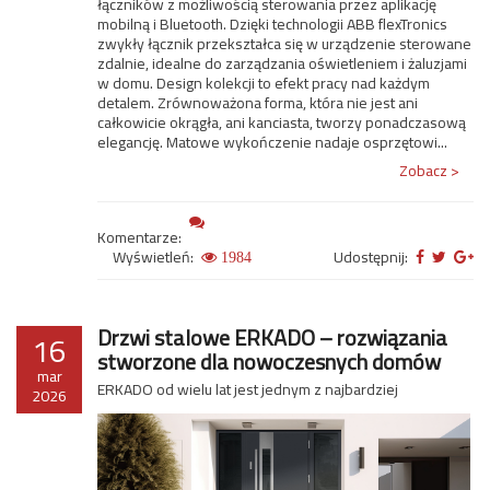
łączników z możliwością sterowania przez aplikację
mobilną i Bluetooth. Dzięki technologii ABB flexTronics
zwykły łącznik przekształca się w urządzenie sterowane
zdalnie, idealne do zarządzania oświetleniem i żaluzjami
w domu. Design kolekcji to efekt pracy nad każdym
detalem. Zrównoważona forma, która nie jest ani
całkowicie okrągła, ani kanciasta, tworzy ponadczasową
elegancję. Matowe wykończenie nadaje osprzętowi...
Zobacz >
Komentarze:
Wyświetleń:
Udostępnij:
1984
Drzwi stalowe ERKADO – rozwiązania
16
stworzone dla nowoczesnych domów
mar
ERKADO od wielu lat jest jednym z najbardziej
2026