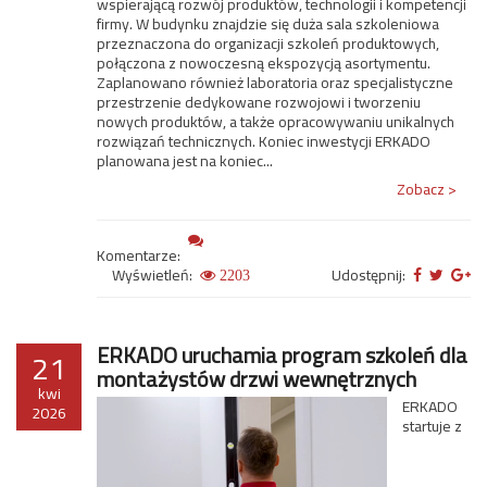
wspierającą rozwój produktów, technologii i kompetencji
firmy. W budynku znajdzie się duża sala szkoleniowa
przeznaczona do organizacji szkoleń produktowych,
połączona z nowoczesną ekspozycją asortymentu.
Zaplanowano również laboratoria oraz specjalistyczne
przestrzenie dedykowane rozwojowi i tworzeniu
nowych produktów, a także opracowywaniu unikalnych
rozwiązań technicznych. Koniec inwestycji ERKADO
planowana jest na koniec...
Zobacz >
Komentarze:
Wyświetleń:
Udostępnij:
2203
ERKADO uruchamia program szkoleń dla
21
montażystów drzwi wewnętrznych
kwi
ERKADO
2026
startuje z