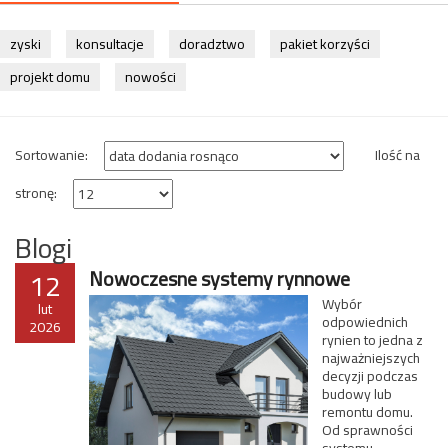
zyski
konsultacje
doradztwo
pakiet korzyści
projekt domu
nowości
Sortowanie:
Ilość na
stronę:
Blogi
12
Nowoczesne systemy rynnowe
Wybór
lut
odpowiednich
2026
rynien to jedna z
najważniejszych
decyzji podczas
budowy lub
remontu domu.
Od sprawności