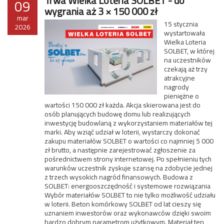
Trwa Wielka Loteria SOLBET - do
09
wygrania aż 3 × 150 000 zł
mar
15 stycznia
2026
wystartowała
Wielka Loteria
SOLBET, w której
na uczestników
czekają aż trzy
atrakcyjne
nagrody
pieniężne o
wartości 150 000 zł każda. Akcja skierowana jest do
osób planujących budowę domu lub realizujących
inwestycję budowlaną z wykorzystaniem materiałów tej
marki. Aby wziąć udział w loterii, wystarczy dokonać
zakupu materiałów SOLBET o wartości co najmniej 5 000
zł brutto, a następnie zarejestrować zgłoszenie za
pośrednictwem strony internetowej. Po spełnieniu tych
warunków uczestnik zyskuje szansę na zdobycie jednej
z trzech wysokich nagród finansowych. Budowa z
SOLBET: energooszczędność i systemowe rozwiązania
Wybór materiałów SOLBET to nie tylko możliwość udziału
w loterii. Beton komórkowy SOLBET od lat cieszy się
uznaniem inwestorów oraz wykonawców dzięki swoim
bardzo dobrym parametrom użytkowym. Materiał ten