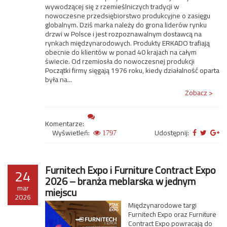
wywodzącej się z rzemieślniczych tradycji w
nowoczesne przedsiębiorstwo produkcyjne o zasięgu
globalnym. Dziś marka należy do grona liderów rynku
drzwi w Polsce i jest rozpoznawalnym dostawcą na
rynkach międzynarodowych. Produkty ERKADO trafiają
obecnie do klientów w ponad 40 krajach na całym
świecie. Od rzemiosła do nowoczesnej produkcji
Początki firmy sięgają 1976 roku, kiedy działalność oparta
była na...
Zobacz >
Komentarze:
Wyświetleń:
Udostępnij:
1797
Furnitech Expo i Furniture Contract Expo
24
2026 – branża meblarska w jednym
mar
miejscu
2026
Międzynarodowe targi
Furnitech Expo oraz Furniture
Contract Expo powracają do