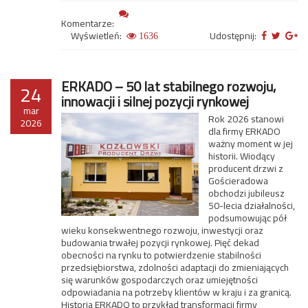
Komentarze:
Wyświetleń:
Udostępnij:
1636
ERKADO – 50 lat stabilnego rozwoju,
24
innowacji i silnej pozycji rynkowej
mar
Rok 2026 stanowi
2026
dla firmy ERKADO
ważny moment w jej
historii. Wiodący
producent drzwi z
Gościeradowa
obchodzi jubileusz
50-lecia działalności,
podsumowując pół
wieku konsekwentnego rozwoju, inwestycji oraz
budowania trwałej pozycji rynkowej. Pięć dekad
obecności na rynku to potwierdzenie stabilności
przedsiębiorstwa, zdolności adaptacji do zmieniających
się warunków gospodarczych oraz umiejętności
odpowiadania na potrzeby klientów w kraju i za granicą.
Historia ERKADO to przykład transformacji firmy