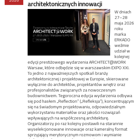
architektonicznych innowacji
W dniach
27–28
maja 2026
roku
marka
ERKADO
weźmie
udział w
kolejnej
edycji prestiżowego wydarzenia ARCHITECT@WORK
Warsaw, które odbędzie się w warszawskim EXPO XXI.
To jedno z najważniejszych spotkań branży
architektonicznej i projektowej w Europie, skierowane
wyłącznie do architektów, projektantów wnętrz oraz
profesjonalistów związanych za nowoczesnym
budownictwem. Tegoroczna edycja wydarzenia odbywa
się pod hasłem „Reflection” („Refleksja”), koncentrującym
się na świadomym projektowaniu, odpowiedzialnym
wykorzystaniu materiałów oraz jakości rozwiązań
wpływających na współczesną architekturę.
Organizatorzy po raz kolejny postawili na starannie
wyselekcjonowane innowacje oraz kameralny format
sprzyjający merytorycznym rozmowom i wymianie