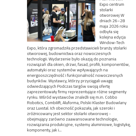
Expo centrum
stolarki
otworowej W
dniach 26–28
maja 2026 roku
odbyła się
kolejna edycja
Window-Tech
Expo, która zgromadziła przedstawicieli branży stolarki
otworowej, budownictwa oraz nowoczesnych
technologii. Wydarzenie było okazją do poznania
rozwiązań dla okien, drzwi, fasad, profili, komponentów,
automatyki oraz systemów wpływających na
energooszczędność i funkcjonalność nowoczesnych
budynków. Wystawcy, którzy przyciągali uwagę
odwiedzających Podczas targów swoją ofertę
zaprezentowały firmy reprezentujące różne segmenty
rynku. Wśród wystawców znaleźli się m.in. Cobbo
Robotics, Combilift, Aluforma, Polski Klaster Budowlany
oraz Luxstal. Ich obecność pokazała, jak szeroki i
zróżnicowany jest sektor stolarki otworowej -
obejmujący zarówno zaawansowane technologie,
rozwiązania produkcyjne, systemy aluminiowe, logistykę,
komponenty, jak i...