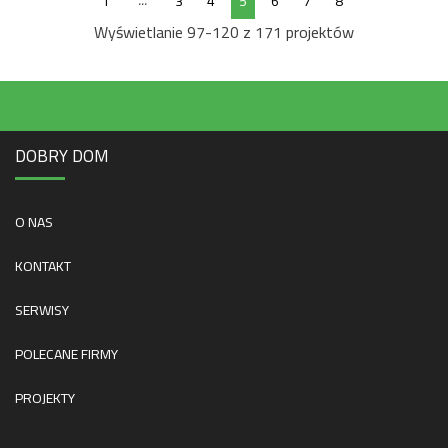
...
1
3
4
5
6
7
8
Wyświetlanie 97-120 z 171 projektów
DOBRY DOM
O NAS
KONTAKT
SERWISY
POLECANE FIRMY
PROJEKTY