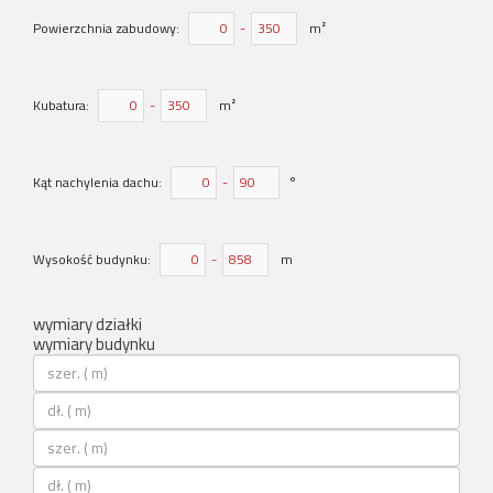
Powierzchnia zabudowy:
-
m²
Kubatura:
-
m²
Kąt nachylenia dachu:
-
°
Wysokość budynku:
-
m
wymiary działki
wymiary budynku