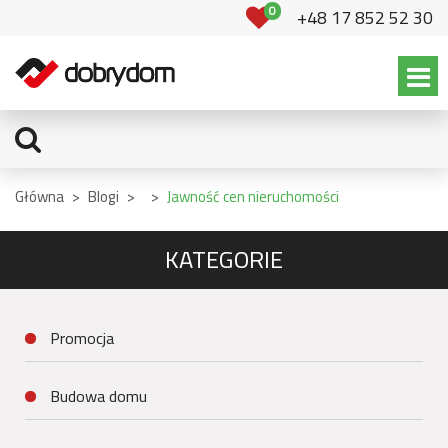
0
+48 17 852 52 30
Główna
>
Blogi
>
>
Jawność cen nieruchomości
KATEGORIE
Promocja
Budowa domu