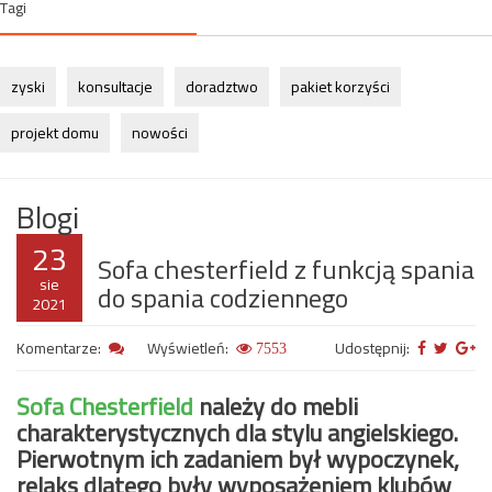
Tagi
zyski
konsultacje
doradztwo
pakiet korzyści
projekt domu
nowości
Blogi
23
Sofa chesterfield z funkcją spania
sie
do spania codziennego
2021
Komentarze:
Wyświetleń:
Udostępnij:
7553
Sofa Chesterfield
należy do mebli
charakterystycznych dla stylu angielskiego.
Pierwotnym ich zadaniem był wypoczynek,
relaks dlatego były wyposażeniem klubów