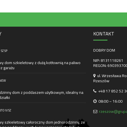
Y
KONTAKT
DOBRY DOM
 SZ SP
NIP: 8131118261
wy dom szkieletowy z dużą kotłownią na paliwo
REGON: 69039370
ez garażu
ul. Wrzesława Ro
Rzeszów
 NEW
+48 17 852 52 3
dzinny dom z poddaszem użytkowym, idealny na
ziałki
08:00 – 16:00
TO IV SZ
rzeszow@grupa
wy szkieletowy całoroczny dom jednorodzinny, ze