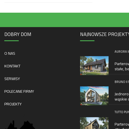
DOBRY DOM
NAJNOWSZE PROJEKT
AURORA II
O NAS
Partero
KONTAKT
stałe, b
SERWISY
BRUNO II
POLECANE FIRMY
Jednoro
wąskie d
PROJEKTY
TUTTO PUN
Partero