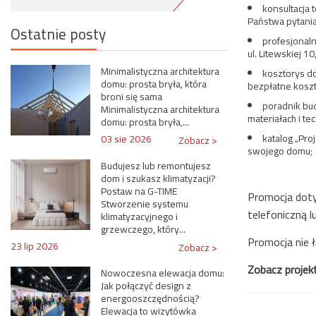
konsultacja 
Państwa pytania
Ostatnie posty
profesjonal
ul. Litewskiej 10
Minimalistyczna architektura
kosztorys d
domu: prosta bryła, która
bezpłatne koszt
broni się sama
poradnik bud
Minimalistyczna architektura
materiałach i t
domu: prosta bryła,...
katalog „Pr
03 sie 2026
Zobacz >
swojego domu;
Budujesz lub remontujesz
dom i szukasz klimatyzacji?
Postaw na G-TIME
Promocja doty
Stworzenie systemu
telefoniczną 
klimatyzacyjnego i
grzewczego, który...
Promocja nie 
23 lip 2026
Zobacz >
Zobacz projek
Nowoczesna elewacja domu:
Jak połączyć design z
energooszczędnością?
Elewacja to wizytówka