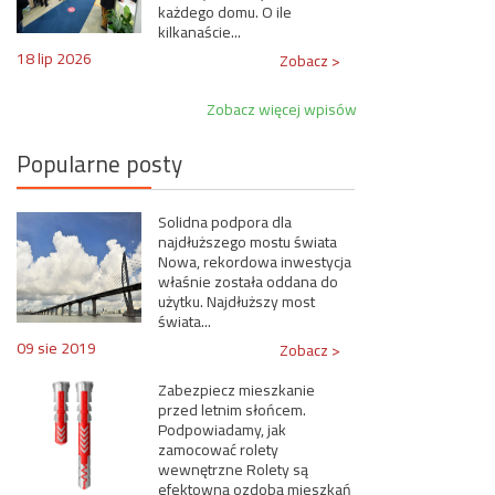
każdego domu. O ile
kilkanaście...
18 lip 2026
Zobacz >
Zobacz więcej wpisów
Popularne posty
Solidna podpora dla
najdłuższego mostu świata
Nowa, rekordowa inwestycja
właśnie została oddana do
użytku. Najdłuższy most
świata...
09 sie 2019
Zobacz >
Zabezpiecz mieszkanie
przed letnim słońcem.
Podpowiadamy, jak
zamocować rolety
wewnętrzne Rolety są
efektowną ozdobą mieszkań