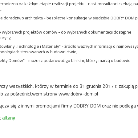
techniczna na każdym etapie realizacji projektu - nasi konsultanci czekają na
,
Szukaj
ne doradztwo architekta - bezpłatne konsultacje w siedzibie DOBRY DOM p
,
o wybranych projektów domów - do wybranych dokumentacji dostępne
orysy,
owlany „Technologie i Materiały” - źródło ważnych informacji o najnowszy
echnologiach stosowanych w budownictwie,
ojekty Domów” - możesz podarować go bliskim, którzy marzą o budowie
czy wszystkich, którzy w terminie do 31 grudnia 2017 r. zakupią 
lub za pośrednictwem strony www.dobry-dom.pl
łączy się z innymi promocjami firmy DOBRY DOM oraz nie podlega 
t
altany