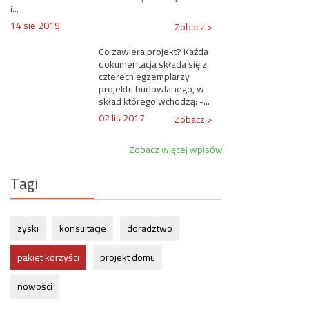
i...
14 sie 2019
Zobacz >
Co zawiera projekt? Każda
dokumentacja składa się z
czterech egzemplarzy
projektu budowlanego, w
skład którego wchodzą: -...
02 lis 2017
Zobacz >
Zobacz więcej wpisów
Tagi
zyski
konsultacje
doradztwo
pakiet korzyści
projekt domu
nowości