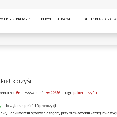
ROJEKTY REKREACYJNE
BUDYNKI USŁUGOWE
PROJEKTY DLA ROLNICTW
0
KONDYGNACJE:
kiet korzyści
lny
inwentarskie
parterowy
pi
ścią
sauna
wielokondygnacyjny
entarze:
Wyświetleń:
Tagi:
pakiet korzyści
20856
GARAŻE:
y
- do wyboru spośród 8 propozycji,
bez garażu
1-
-
dowy - dokument urzędowy niezbędny przy prowadzeniu każdej inwestycji
owe