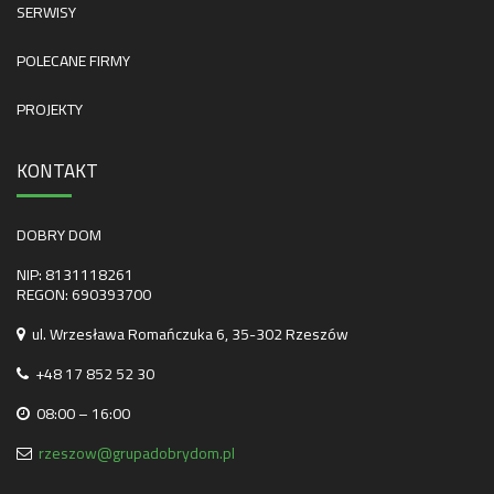
SERWISY
POLECANE FIRMY
PROJEKTY
KONTAKT
DOBRY DOM
NIP: 8131118261
REGON: 690393700
ul. Wrzesława Romańczuka 6, 35-302 Rzeszów
+48 17 852 52 30
08:00 – 16:00
rzeszow@grupadobrydom.pl