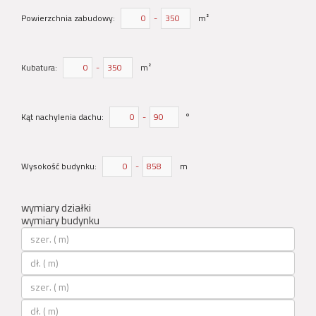
Powierzchnia zabudowy:
-
m²
Kubatura:
-
m²
Kąt nachylenia dachu:
-
°
Wysokość budynku:
-
m
wymiary działki
wymiary budynku