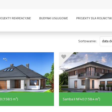
ROJEKTY REKREACYJNE
BUDYNKI USŁUGOWE
PROJEKTY DLA ROLNICTW
Sortowanie:
data d
0 (158.5 m²)
Samba II NF40 (158.4 m²)