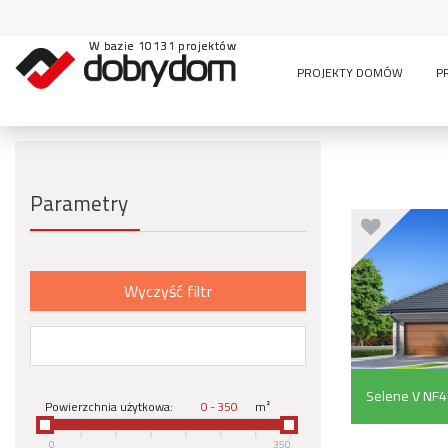
W bazie 10131 projektów
PROJEKTY DOMÓW
P
Parametry
Wyczyść filtr
Selene V NF4
Powierzchnia użytkowa:
-
m²
0
350