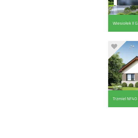
Wiesiołek II 
Trzmiel NF40 