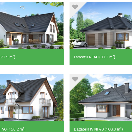
372.9 m²)
Lancet II NF40 (93.3 m²)
NF40 (156.2 m²)
Bagatela IV NF40 (108.9 m²)