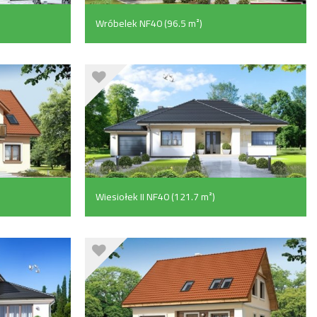
Wróbelek NF40 (96.5 m²)
Wiesiołek II NF40 (121.7 m²)