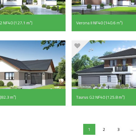
G2 NF40 (127.1 m²)
Verona II NF40 (140.6 m²)
(82.3 m²)
Taurus G2 NF40 (125.8 m²)
...
1
2
3