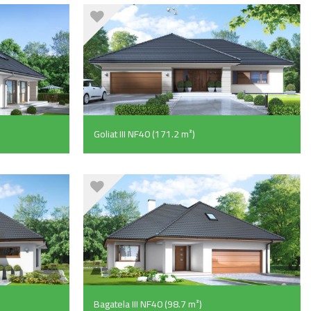
Goliat III NF40 (171.2 m²)
Bagatela III NF40 (98.7 m²)