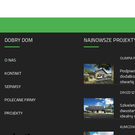
DOBRY DOM
NAJNOWSZE PROJEKT
OLIMPIA P
O NAS
Podpiwn
KONTAKT
dodatko
otwartą
SERWISY
DROZD SZ
POLECANE FIRMY
Szkiele
dwustan
PROJEKTY
idealny 
KLIMCZOK 