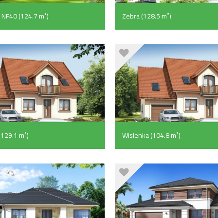
I NF40 (124.7 m²)
Zebra (128.5 m²)
(129.1 m²)
Wisienka (104.8 m²)