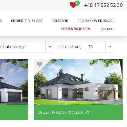
0
+48 17 852 52 30
A
PROJEKTY MIESIĄCA
POLECANE
PROJEKTY W PROMOCJI
PREZENTACJE FIRM
KONTAKT
Ilość na stronę:
odania malejąco
24
Origami IV G2 NF40 (122.9 m²)