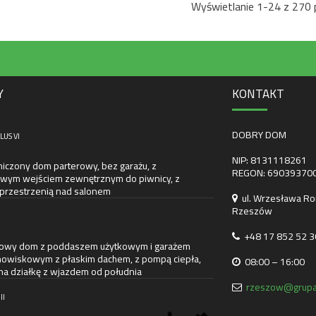
Wyświetlanie 1-24 z 270 
Y
KONTAKT
DOBRY DOM
LUS VI
NIP: 8131118261
iczony dom parterowy, bez garażu, z
REGON: 69039370
wym wejściem zewnętrznym do piwnicy, z
 przestrzenią nad salonem
ul. Wrzesława Ro
Rzeszów
+48 17 852 52 3
towy dom z poddaszem użytkowym i garażem
owiskowym z płaskim dachem, z pompą ciepła,
08:00 – 16:00
na działkę z wjazdem od południa
rzeszow@grupa
II