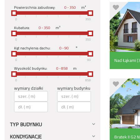
Powierzchnia zabudowy:
-
m²
0
350
Kubatura:
-
m²
0
350
Kąt nachylenia dachu:
-
°
Nad Łąkami (
0
90
Wysokość budynku:
-
m
0
858
wymiary działki
wymiary budynku
TYP BUDYNKU
KONDYGNACJE
Bratek II G2 