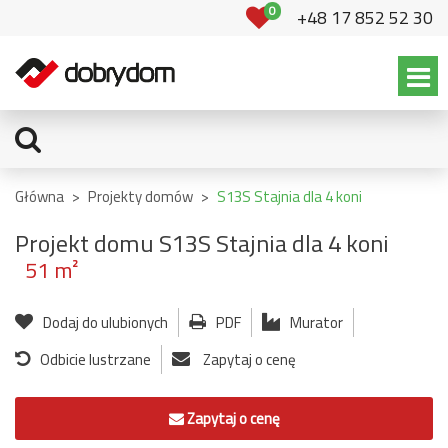
0
+48 17 852 52 30
Główna
>
Projekty domów
>
S13S Stajnia dla 4 koni
Projekt domu S13S Stajnia dla 4 koni
51 m²
Dodaj do ulubionych
PDF
Murator
Odbicie lustrzane
Zapytaj o cenę
Zapytaj o cenę