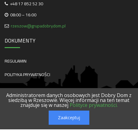
+48 17 852 52 30
08:00 – 16:00
rzeszow@grupadobrydom.pl
DOKUMENTY
REGULAMIN
POLITYKA PRYWATNOŚCI
Administratorem danych osobowych jest Dobry Dom z
siedzibą w Rzeszowie. Więcej informacji na ten temat
znajduje się w naszej
Polityce prywatności.
O NAS
KONTAKT
SERWISY
POLECANE FIRMY
PROJEKTY
Zaakceptuj
© 2026 DOBRY DOM. WSZELKIE PRAWA ZASTRZEŻONE.