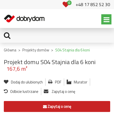
0
+48 17 852 52 30
Główna
>
Projekty domów
>
S04 Stajnia dla 6 koni
Projekt domu S04 Stajnia dla 6 koni
167,6 m²
Dodaj do ulubionych
PDF
Murator
Odbicie lustrzane
Zapytaj o cenę
Zapytaj o cenę