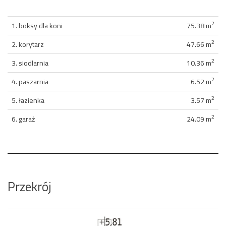
2
1. boksy dla koni
75.38 m
2
2. korytarz
47.66 m
2
3. siodlarnia
10.36 m
2
4. paszarnia
6.52 m
2
5. łazienka
3.57 m
2
6. garaż
24.09 m
Przekrój