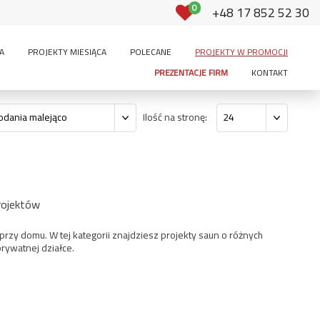
0
+48 17 852 52 30
A
PROJEKTY MIESIĄCA
POLECANE
PROJEKTY W PROMOCJI
PREZENTACJE FIRM
KONTAKT
Ilość na stronę:
odania malejąco
24
rojektów
y domu. W tej kategorii znajdziesz projekty saun o różnych
rywatnej działce.