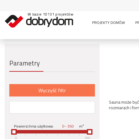
W bazie 10131 projektów
PROJEKTY DOMÓW
P
Parametry
Wyczyść filtr
Sauna może być 
rozmiarach i fo
Powierzchnia użytkowa:
-
m²
0
350