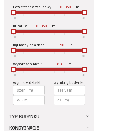
Powierzchnia zabudowy:
-
m²
0
350
Kubatura:
-
m²
0
350
Kąt nachylenia dachu:
-
°
0
90
Wysokość budynku:
-
m
0
858
wymiary działki
wymiary budynku
TYP BUDYNKU
KONDYGNACJE