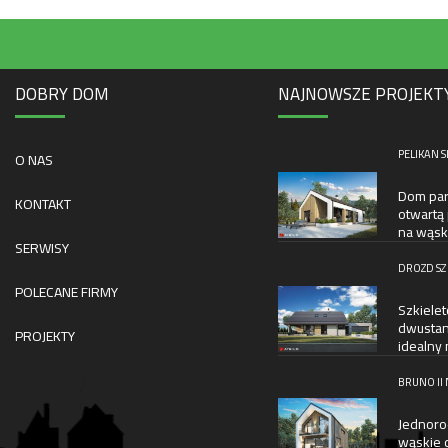
DOBRY DOM
NAJNOWSZE PROJEKT
PELIKAN S
O NAS
Dom par
KONTAKT
otwartą 
na wąsk
SERWISY
DROZD SZ
POLECANE FIRMY
Szkiele
dwustan
PROJEKTY
idealny 
BRUNO II
Jednoro
wąskie d