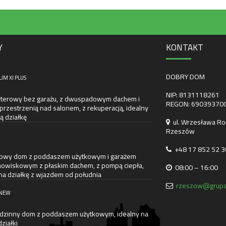
Y
KONTAKT
DOBRY DOM
LIM XI PLUS
NIP: 8131118261
terowy bez garażu, z dwuspadowym dachem i
REGON: 69039370
przestrzenią nad salonem, z rekuperacją, idealny
ą działkę
ul. Wrzesława Ro
Rzeszów
+48 17 852 52 3
towy dom z poddaszem użytkowym i garażem
owiskowym z płaskim dachem, z pompą ciepła,
08:00 – 16:00
na działkę z wjazdem od południa
rzeszow@grupa
 NEW
dzinny dom z poddaszem użytkowym, idealny na
ziałki