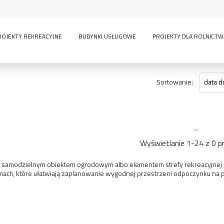
ROJEKTY REKREACYJNE
BUDYNKI USŁUGOWE
PROJEKTY DLA ROLNICTW
Sortowanie:
data d
...
Wyświetlanie 1-24 z 0 p
samodzielnym obiektem ogrodowym albo elementem strefy rekreacyjnej prz
rmach, które ułatwiają zaplanowanie wygodnej przestrzeni odpoczynku na p