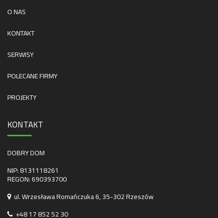
O NAS
KONTAKT
SERWISY
POLECANE FIRMY
PROJEKTY
KONTAKT
DOBRY DOM
NIP: 8131118261
REGON: 690393700
ul. Wrzesława Romańczuka 6, 35-302 Rzeszów
+48 17 852 52 30