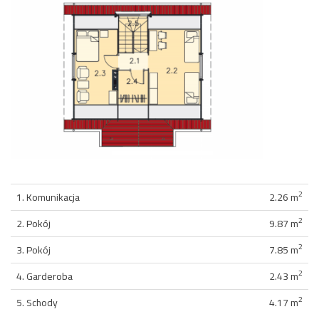
2
1. Komunikacja
2.26 m
2
2. Pokój
9.87 m
2
3. Pokój
7.85 m
2
4. Garderoba
2.43 m
2
5. Schody
4.17 m