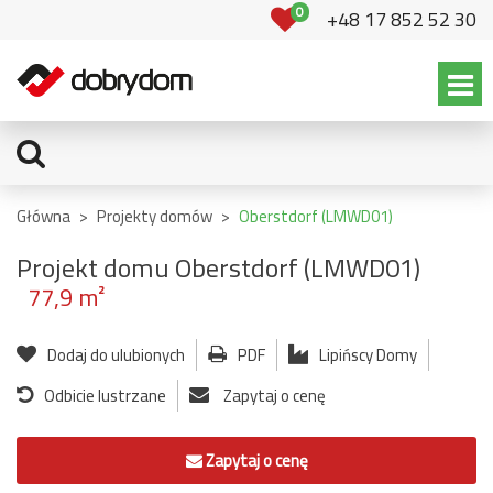
0
+48 17 852 52 30
Główna
>
Projekty domów
>
Oberstdorf (LMWD01)
Projekt domu Oberstdorf (LMWD01)
77,9 m²
Dodaj do ulubionych
PDF
Lipińscy Domy
Odbicie lustrzane
Zapytaj o cenę
Zapytaj o cenę