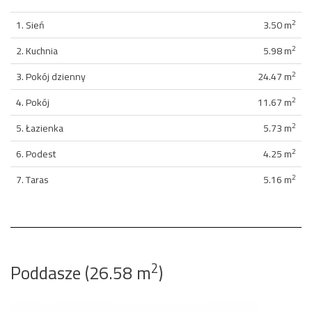
2
1. Sień
3.50 m
2
2. Kuchnia
5.98 m
2
3. Pokój dzienny
24.47 m
2
4. Pokój
11.67 m
2
5. Łazienka
5.73 m
2
6. Podest
4.25 m
2
7. Taras
5.16 m
2
Poddasze (26.58 m
)