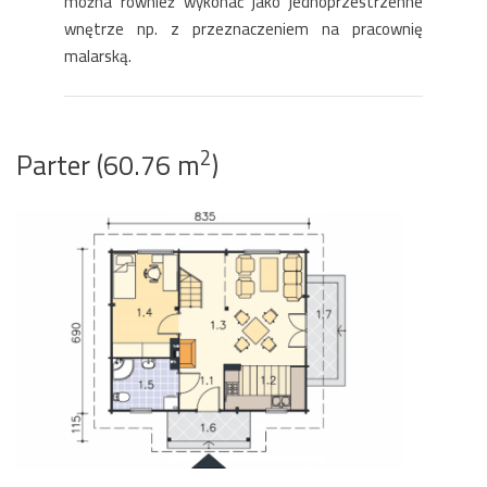
można również wykonać jako jednoprzestrzenne
wnętrze np. z przeznaczeniem na pracownię
malarską.
2
Parter (60.76 m
)