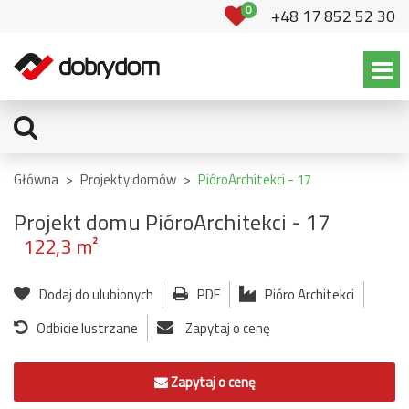
0
+48 17 852 52 30
Główna
>
Projekty domów
>
PióroArchitekci - 17
Projekt domu PióroArchitekci - 17
122,3 m²
Dodaj do ulubionych
PDF
Pióro Architekci
Odbicie lustrzane
Zapytaj o cenę
Zapytaj o cenę