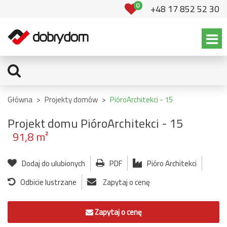
0
+48 17 852 52 30
Główna
>
Projekty domów
>
PióroArchitekci - 15
Projekt domu PióroArchitekci - 15
91,8 m²
Dodaj do ulubionych
PDF
Pióro Architekci
Odbicie lustrzane
Zapytaj o cenę
Zapytaj o cenę