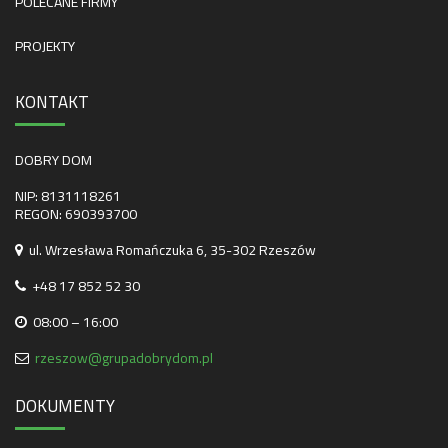
POLECANE FIRMY
PROJEKTY
KONTAKT
DOBRY DOM
NIP: 8131118261
REGON: 690393700
ul. Wrzesława Romańczuka 6, 35-302 Rzeszów
+48 17 852 52 30
08:00 – 16:00
rzeszow@grupadobrydom.pl
DOKUMENTY