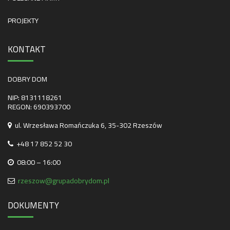
PROJEKTY
KONTAKT
DOBRY DOM
NIP: 8131118261
REGON: 690393700
ul. Wrzesława Romańczuka 6, 35-302 Rzeszów
+48 17 852 52 30
08:00 – 16:00
rzeszow@grupadobrydom.pl
DOKUMENTY