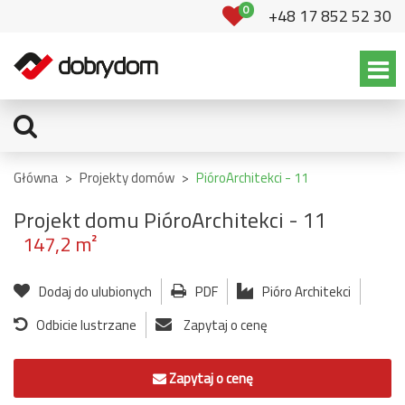
0
+48 17 852 52 30
Główna
>
Projekty domów
>
PióroArchitekci - 11
Projekt domu PióroArchitekci - 11
147,2 m²
Dodaj do ulubionych
PDF
Pióro Architekci
Odbicie lustrzane
Zapytaj o cenę
Zapytaj o cenę