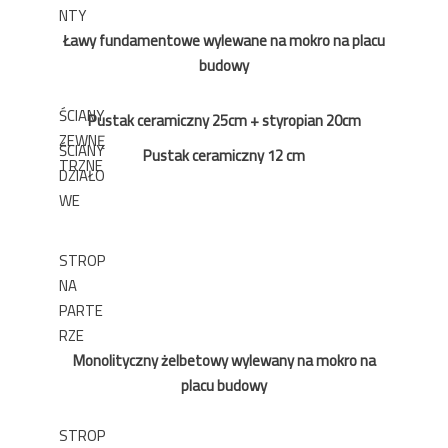
NTY
Ławy fundamentowe wylewane na mokro na placu
budowy
ŚCIANY
Pustak ceramiczny 25cm + styropian 20cm
ZEWNĘ
ŚCIANY
Pustak ceramiczny 12 cm
TRZNE
DZIAŁO
WE
STROP
NA
PARTE
RZE
Monolityczny żelbetowy wylewany na mokro na
placu budowy
STROP