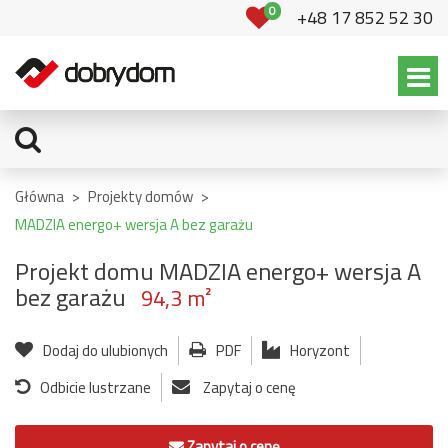
0
+48 17 852 52 30
Główna
>
Projekty domów
>
MADZIA energo+ wersja A bez garażu
Projekt domu MADZIA energo+ wersja A
bez garażu
94,3 m²
Dodaj do ulubionych
PDF
Horyzont
Odbicie lustrzane
Zapytaj o cenę
Zapytaj o cenę