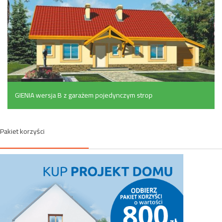
GIENIA wersja B z garażem pojedynczym strop
drewniany (149.6 m²)
Pakiet korzyści