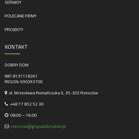
SERWISY
POLECANE FIRMY
PROJEKTY
KONTAKT
DOBRY DOM
NIP: 8131118261
REGON: 690393700
ul. Wrzesława Romańczuka 6, 35-302 Rzeszów
+48 17 852 52 30
08:00 – 16:00
rzeszow@grupadobrydom.pl