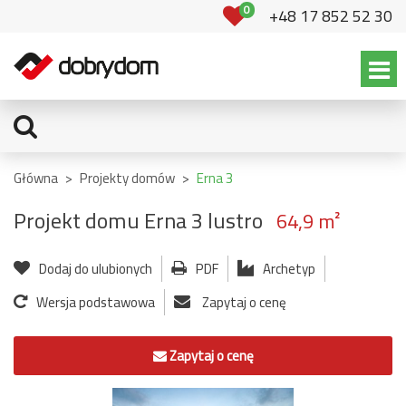
0
+48 17 852 52 30
Główna
>
Projekty domów
>
Erna 3
Projekt domu Erna 3 lustro
64,9 m²
Dodaj do ulubionych
PDF
Archetyp
Wersja podstawowa
Zapytaj o cenę
Zapytaj o cenę