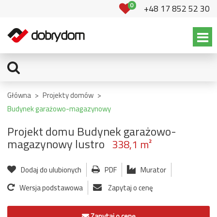
0
+48 17 852 52 30
Główna
>
Projekty domów
>
Budynek garażowo-magazynowy
Projekt domu Budynek garażowo-
magazynowy lustro
338,1 m²
Dodaj do ulubionych
PDF
Murator
Wersja podstawowa
Zapytaj o cenę
Zapytaj o cenę