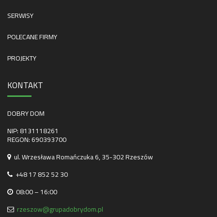
SERWISY
POLECANE FIRMY
PROJEKTY
KONTAKT
DOBRY DOM
NIP: 8131118261
REGON: 690393700
ul. Wrzesława Romańczuka 6, 35-302 Rzeszów
+48 17 852 52 30
08:00 – 16:00
rzeszow@grupadobrydom.pl