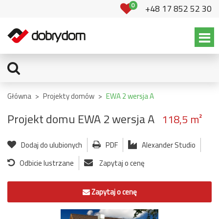
0
+48 17 852 52 30
Główna
>
Projekty domów
>
EWA 2 wersja A
Projekt domu EWA 2 wersja A
118,5 m²
Dodaj do ulubionych
PDF
Alexander Studio
Odbicie lustrzane
Zapytaj o cenę
Zapytaj o cenę