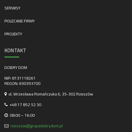
SERWISY
POLECANE FIRMY
PROJEKTY
KONTAKT
DOBRY DOM
NIP: 8131118261
REGON: 690393700
ul. Wrzesława Romańczuka 6, 35-302 Rzeszów
+48 17 852 52 30
08:00 – 16:00
rzeszow@grupadobrydom.pl