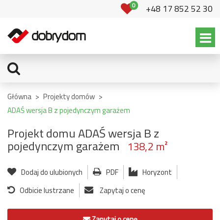
0
+48 17 852 52 30
Główna
>
Projekty domów
>
ADAŚ wersja B z pojedynczym garażem
Projekt domu ADAŚ wersja B z
pojedynczym garażem
138,2 m²
Dodaj do ulubionych
PDF
Horyzont
Odbicie lustrzane
Zapytaj o cenę
Zapytaj o cenę