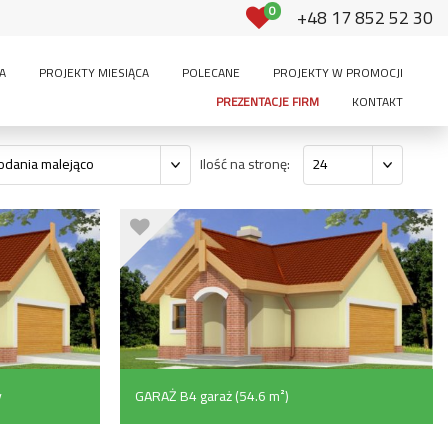
0
+48 17 852 52 30
A
PROJEKTY MIESIĄCA
POLECANE
PROJEKTY W PROMOCJI
PREZENTACJE FIRM
KONTAKT
Ilość na stronę:
odania malejąco
24
y
GARAŻ B4 garaż (54.6 m²)