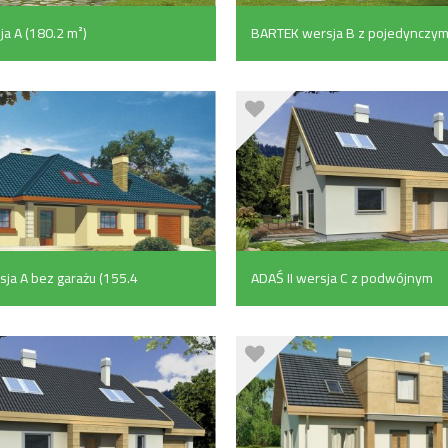
a A (180.2 m²)
BARTEK wersja B z pojedynczy
garażem (123 m²)
ja A bez garażu (155.4
ADAŚ II wersja C z podwójnym
garażem (149.9 m²)