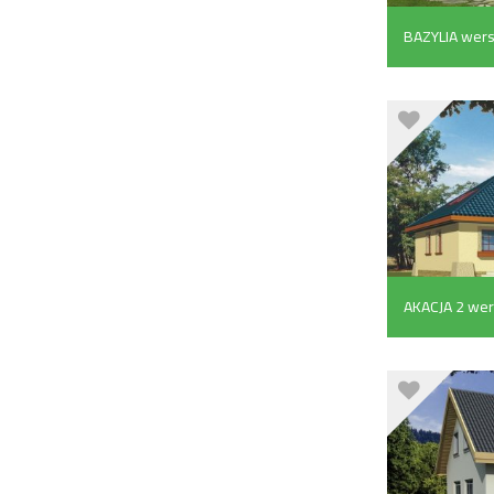
BAZYLIA wersj
AKACJA 2 wers
m²)