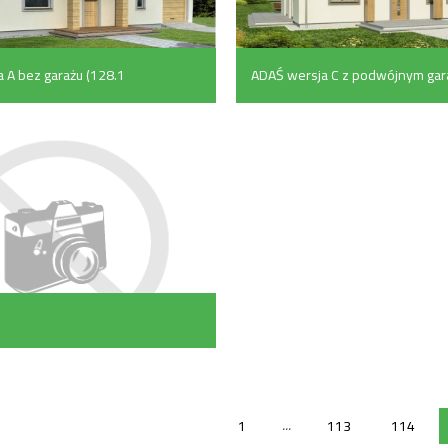
a A bez garażu (128.1
ADAŚ wersja C z podwójnym ga
(138.2 m²)
...
1
113
114