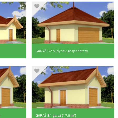
GARAŻ B2 budynek gospodarczy
(33.1 m²)
y
GARAŻ B1 garaż (17.6 m²)