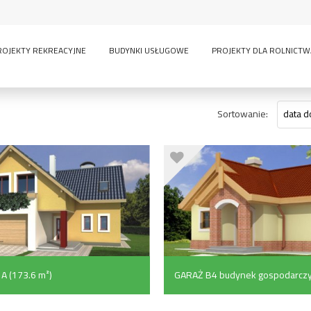
ROJEKTY REKREACYJNE
BUDYNKI USŁUGOWE
PROJEKTY DLA ROLNICTW
Sortowanie:
data d
A (173.6 m²)
GARAŻ B4 budynek gospodarcz
(54.6 m²)