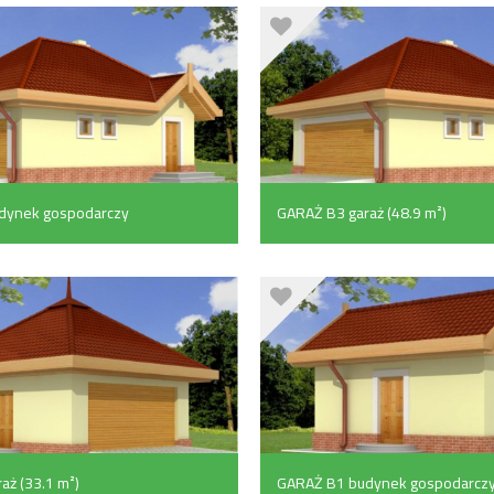
dynek gospodarczy
GARAŻ B3 garaż (48.9 m²)
aż (33.1 m²)
GARAŻ B1 budynek gospodarcz