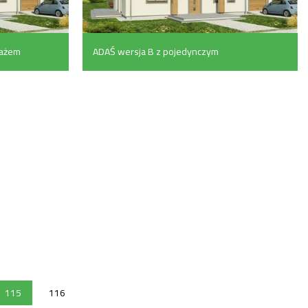
rażem
ADAŚ wersja B z pojedynczym
garażem (138.2 m²)
115
116