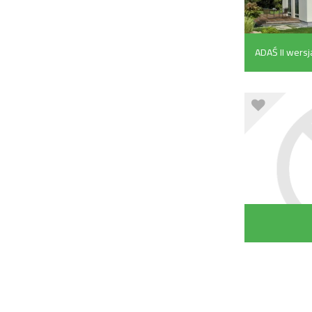
ADAŚ II wersj
m²)