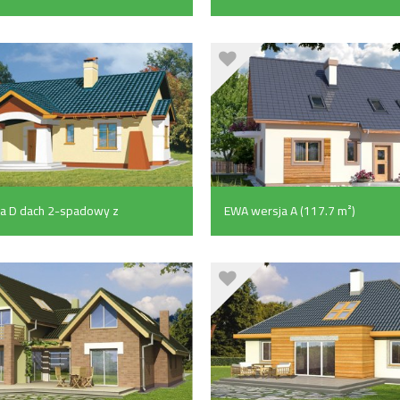
(17.6 m²)
a D dach 2-spadowy z
EWA wersja A (117.7 m²)
garażem (97.3 m²)