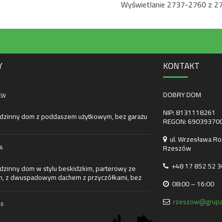
Wyświetlanie 2737-2760 z 2
Y
KONTAKT
DOBRY DOM
EW
NIP: 8131118261
dzinny dom z poddaszem użytkowym, bez garażu
REGON: 69039370
ul. Wrzesława Ro
Rzeszów
A
+48 17 852 52 3
dzinny dom w stylu beskidzkim, parterowy ze
m, z dwuspadowym dachem z przyczółkami, bez
08:00 – 16:00
rzeszow@grupa
II