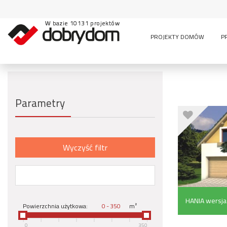
W bazie 10131 projektów
PROJEKTY DOMÓW
P
Parametry
Wyczyść filtr
HANIA wersja 
Powierzchnia użytkowa:
-
m²
0
350