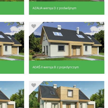
m
AZALIA wersja D z podwójnym
garażem (107.4 m²)
ADAŚ II wersja B z pojedynczym
garażem (141 m²)