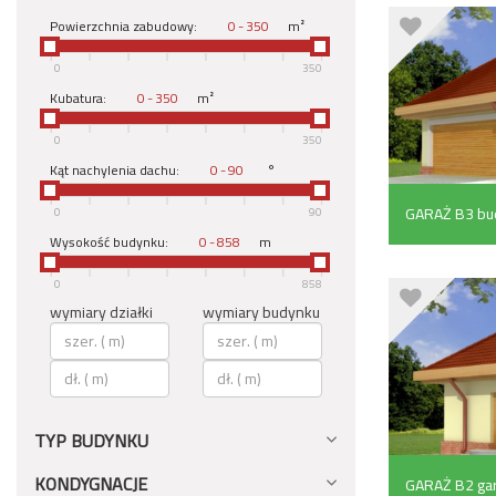
Powierzchnia zabudowy:
-
m²
0
350
Kubatura:
-
m²
0
350
Kąt nachylenia dachu:
-
°
GARAŻ B3 bu
0
90
Wysokość budynku:
-
m
(48.9 m²)
0
858
wymiary działki
wymiary budynku
TYP BUDYNKU
KONDYGNACJE
GARAŻ B2 gar