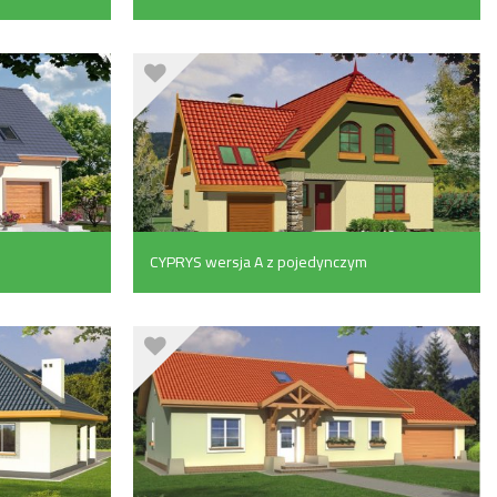
CYPRYS wersja A z pojedynczym
garażem (158.3 m²)